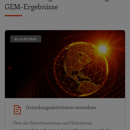
GEM-Ergebnisse
G
BLOG-BEITRAG
Gründungsaktivitäten verstehen
Über 160 Teilnehmerinnen und Teilnehmer
versammelten sich am 29. Juni online zum Launch des