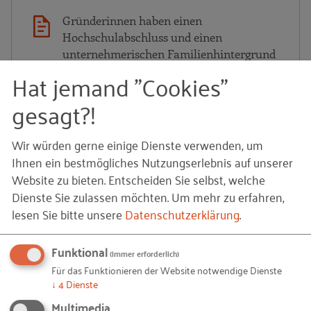
Gründerinnen haben einen
Hochschulabschluss und einen
unternehmerischen Familienhintergrund
Hat jemand "Cookies"
Die Ergebnisse des Women Entrepreneurship Monitors
gesagt?!
2024/25 zeigen, dass in Deutschland mehr als die Hälfte
der Gründerinnen einen Hochschulabschluss h…
Wir würden gerne einige Dienste verwenden, um
17.04.2026
Ihnen ein bestmögliches Nutzungserlebnis auf unserer
Website zu bieten. Entscheiden Sie selbst, welche
Dienste Sie zulassen möchten.
Um mehr zu erfahren,
Ka
FACHARTIKEL
lesen Sie bitte unsere
Datenschutzerklärung
.
Funktional
(immer erforderlich)
Für das Funktionieren der Website notwendige Dienste
↓
4
Dienste
Multimedia