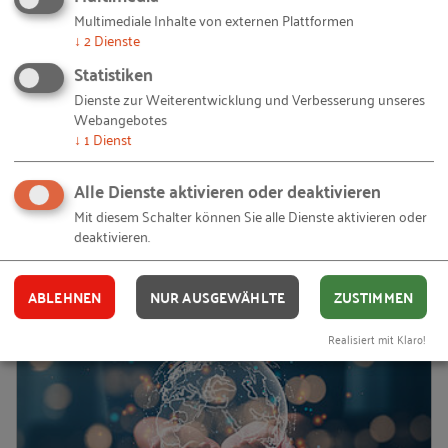
Multimediale Inhalte von externen Plattformen
↓
2
Dienste
Statistiken
Kapital für alle? Der Gendergap in der
Dienste zur Weiterentwicklung und Verbesserung unseres
Gründungsfinanzierung
Webangebotes
↓
1
Dienst
Zusammenfassung der Ergebnisse des zweiten Online-
Dialogs "45 Minuten Global Entrepreneurship Monitor
Alle Dienste aktivieren oder deaktivieren
(GEM)"
Mit diesem Schalter können Sie alle Dienste aktivieren oder
deaktivieren.
27.03.2026
von Julia Schauer
ABLEHNEN
NUR AUSGEWÄHLTE
ZUSTIMMEN
In
PRESSEMITTEILUNG
Realisiert mit Klaro!