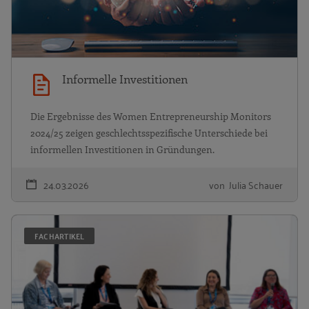
Informelle Investitionen
Die Ergebnisse des Women Entrepreneurship Monitors
2024/25 zeigen geschlechtsspezifische Unterschiede bei
informellen Investitionen in Gründungen.
24.03.2026
von Julia Schauer
G
FACHARTIKEL