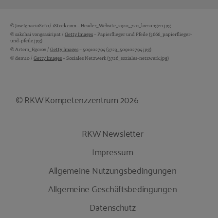
© JoseIgnacioSoto /
iStock.com
– Header_Website_2920_720_loesungen.jpg
Bildquellen und Copyright-Hinweise
© sakchai vongsasiripat /
Getty Images
– Papierflieger und Pfeile (3666_papierflieger-
und-pfeile.jpg)
© Artem_Egorov /
Getty Images
– 509102794 (3723_509102794.jpg)
© dem10 /
Getty Images
– Soziales Netzwerk (3726_soziales-netzwerk.jpg)
© RKW Kompetenzzentrum 2026
RKW Newsletter
Impressum
Allgemeine Nutzungsbedingungen
Allgemeine Geschäftsbedingungen
Datenschutz