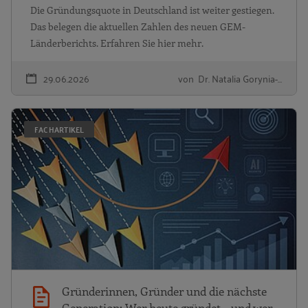
Die Gründungsquote in Deutschland ist weiter gestiegen.
Das belegen die aktuellen Zahlen des neuen GEM-
Länderberichts. Erfahren Sie hier mehr.
29.06.2026
von Dr. Natalia Gorynia-…
G
FACHARTIKEL
Gründerinnen, Gründer und die nächste
Generation: Wer heute gründet – und wer