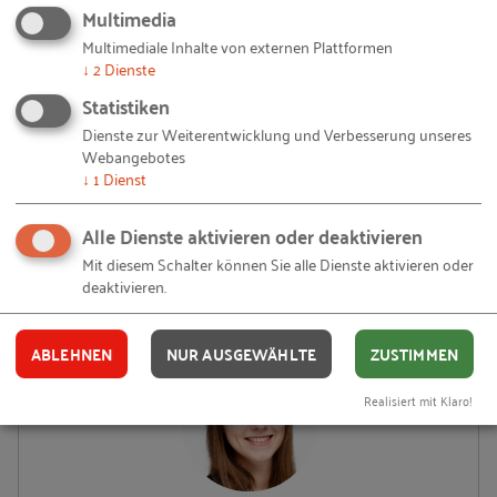
Multimedia
Mehr lesen
Multimediale Inhalte von externen Plattformen
↓
2
Dienste
Statistiken
Dienste zur Weiterentwicklung und Verbesserung unseres
Webangebotes
↓
1
Dienst
Alle Dienste aktivieren oder deaktivieren
Prof. Dr. Christian Hundt
Mit diesem Schalter können Sie alle Dienste aktivieren oder
Thünen-Institut
deaktivieren.
Mehr lesen
ABLEHNEN
NUR AUSGEWÄHLTE
ZUSTIMMEN
Realisiert mit Klaro!