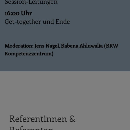
Session-Leitungen
16:00 Uhr
Get-together und Ende
Moderation: Jens Nagel, Rabena Ahluwalia (RKW
Kompetenzzentrum)
Referentinnen &
Referenten