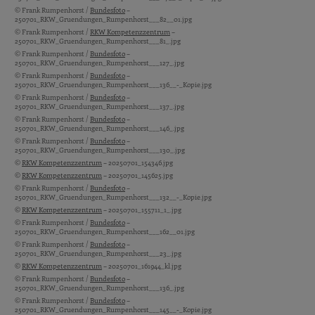
© Frank Rumpenhorst /
Bundesfoto
–
250701_RKW_Gruendungen_Rumpenhorst___82__01.jpg
© Frank Rumpenhorst /
RKW Kompetenzzentrum
–
250701_RKW_Gruendungen_Rumpenhorst___81_.jpg
© Frank Rumpenhorst /
Bundesfoto
–
250701_RKW_Gruendungen_Rumpenhorst___127_.jpg
© Frank Rumpenhorst /
Bundesfoto
–
250701_RKW_Gruendungen_Rumpenhorst___136__-_Kopie.jpg
© Frank Rumpenhorst /
Bundesfoto
–
250701_RKW_Gruendungen_Rumpenhorst___137_.jpg
© Frank Rumpenhorst /
Bundesfoto
–
250701_RKW_Gruendungen_Rumpenhorst___146_.jpg
© Frank Rumpenhorst /
Bundesfoto
–
250701_RKW_Gruendungen_Rumpenhorst___130_.jpg
©
RKW Kompetenzzentrum
– 20250701_154346.jpg
©
RKW Kompetenzzentrum
– 20250701_145625.jpg
© Frank Rumpenhorst /
Bundesfoto
–
250701_RKW_Gruendungen_Rumpenhorst___132__-_Kopie.jpg
©
RKW Kompetenzzentrum
– 20250701_155711_1_.jpg
© Frank Rumpenhorst /
Bundesfoto
–
250701_RKW_Gruendungen_Rumpenhorst___162__01.jpg
© Frank Rumpenhorst /
Bundesfoto
–
250701_RKW_Gruendungen_Rumpenhorst___23_.jpg
©
RKW Kompetenzzentrum
– 20250701_161944_kl.jpg
© Frank Rumpenhorst /
Bundesfoto
–
250701_RKW_Gruendungen_Rumpenhorst___136_.jpg
© Frank Rumpenhorst /
Bundesfoto
–
250701_RKW_Gruendungen_Rumpenhorst___145__-_Kopie.jpg