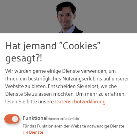
Hat jemand "Cookies"
gesagt?!
Dr. Florian Täube
RKW Kompetenzzentrum
Mehr lesen
Wir würden gerne einige Dienste verwenden, um
Ihnen ein bestmögliches Nutzungserlebnis auf unserer
Website zu bieten. Entscheiden Sie selbst, welche
Dienste Sie zulassen möchten.
Um mehr zu erfahren,
lesen Sie bitte unsere
Datenschutzerklärung
.
Funktional
(immer erforderlich)
Für das Funktionieren der Website notwendige Dienste
Dr. Natalia Gorynia-Pfeffer
↓
4
Dienste
RKW Kompetenzzentrum