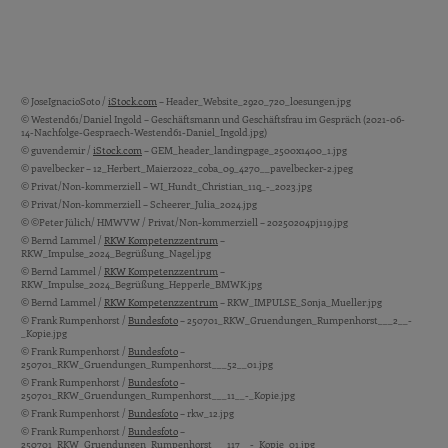
© JoseIgnacioSoto /
iStock.com
– Header_Website_2920_720_loesungen.jpg
Bildquellen und Copyright-Hinweise
© Westend61/Daniel Ingold – Geschäftsmann und Geschäftsfrau im Gespräch (2021-06-
14-Nachfolge-Gespraech-Westend61-Daniel_Ingold.jpg)
© guvendemir /
iStock.com
– GEM_header_landingpage_2500x1400_1.jpg
© pavelbecker – 12_Herbert_Maier2022_coba_09_4270__pavelbecker-2.jpeg
© Privat/Non-kommerziell – WI_Hundt_Christian_11q_-_2023.jpg
© Privat/Non-kommerziell – Scheerer_Julia_2024.jpg
© ©Peter Jülich/ HMWVW / Privat/Non-kommerziell – 20250204pj119.jpg
© Bernd Lammel /
RKW Kompetenzzentrum
–
RKW_Impulse_2024_Begrüßung_Nagel.jpg
© Bernd Lammel /
RKW Kompetenzzentrum
–
RKW_Impulse_2024_Begrüßung_Hepperle_BMWK.jpg
© Bernd Lammel /
RKW Kompetenzzentrum
– RKW_IMPULSE_Sonja_Mueller.jpg
© Frank Rumpenhorst /
Bundesfoto
– 250701_RKW_Gruendungen_Rumpenhorst___2__-
_Kopie.jpg
© Frank Rumpenhorst /
Bundesfoto
–
250701_RKW_Gruendungen_Rumpenhorst___52__01.jpg
© Frank Rumpenhorst /
Bundesfoto
–
250701_RKW_Gruendungen_Rumpenhorst___11__-_Kopie.jpg
© Frank Rumpenhorst /
Bundesfoto
– rkw_12.jpg
© Frank Rumpenhorst /
Bundesfoto
–
250701_RKW_Gruendungen_Rumpenhorst___117__-_Kopie_01.jpg