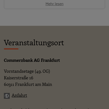
Mehr lesen
Veranstaltungsort
Commerzbank AG Frankfurt
Vorstandsetage (49. OG)
Kaiserstraße 16
60311 Frankfurt am Main
Anfahrt