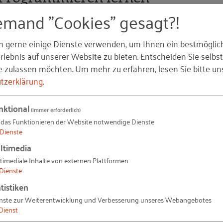
emand "Cookies" gesagt?!
ehn Jahren Kindern und Jugendlichen spielerisch
eln ehrenamtliche „Inspirer“ aus der IT-Praxis
n gerne einige Dienste verwenden, um Ihnen ein bestmöglic
TML/CSS. Ziel ist es, Hemmschwellen abzubauen und di
lebnis auf unserer Website zu bieten. Entscheiden Sie selbst
e zulassen möchten.
Um mehr zu erfahren, lesen Sie bitte un
tzerklärung
.
 Kurse online an die Schulen. Mit „Hacker School GIRLS
ie Hacker School arbeitet dabei eng mit Unternehmen, Sc
nktional
(immer erforderlich)
 das Funktionieren der Website notwendige Dienste
Dienste
ltimedia
rag zu den SDGs:
timediale Inhalte von externen Plattformen
Dienste
r und Jugendliche haben Grundkenntnisse im Programmi
tistiken
nste zur Weiterentwicklung und Verbesserung unseres Webangebotes
Dienst
bote wie „Hacker School GIRLS“ fördern Mädchen gezielt