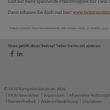
Lust auf mehr spannende Praxisbeispiele zur Twin 
Dann schauen Sie doch mal hier:
www.twintransitio
© Hacker School.de / Privat/Non-kommerziell – SDG_872x400_200125_50_beispiele_53.jpg
Bildquellen und Copyright-Hinweise
Ihnen gefällt dieser Beitrag? Teilen Sie ihn mit anderen:
© RKW Kompetenzzentrum 2026
RKW Newsletter
Impressum
Allgemeine Nutzungs
Barrierefreiheit
Widerrufsbelehrung
Disclaimer