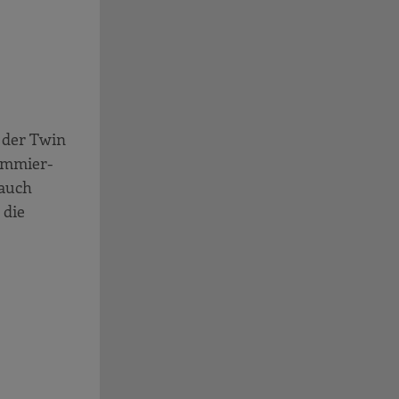
 der Twin
rammier-
 auch
 die