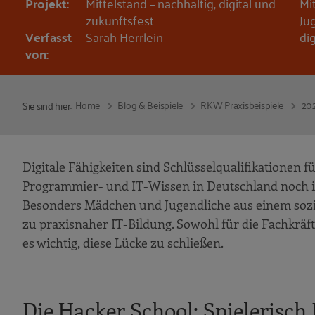
Projekt:
Mittelstand – nachhaltig, digital und
Mi
zukunftsfest
Ju
Verfasst
Sarah Herrlein
di
von:
Home
Blog & Beispiele
RKW Praxisbeispiele
20
Sie sind hier:
Digitale Fähigkeiten sind Schlüsselqualifikationen
Programmier- und IT-Wissen in Deutschland noch i
Besonders Mädchen und Jugendliche aus einem soz
zu praxisnaher IT-Bildung. Sowohl für die Fachkräfte
es wichtig, diese Lücke zu schließen.
Die Hacker School: Spielerisc