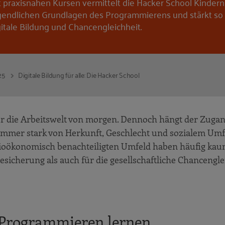
t praxisnahen Kursen vermittelt die Hacker School Kinder
gendlichen Grundlagen des Programmierens und stärkt so 
gitale Bildung und Chancengleichheit.
25
Digitale Bildung für alle: Die Hacker School
 für die Arbeitswelt von morgen. Dennoch hängt der Zuga
mmer stark von Herkunft, Geschlecht und sozialem Umfe
ioökonomisch benachteiligten Umfeld haben häufig ka
sicherung als auch für die gesellschaftliche Chancenglei
h Programmieren lernen