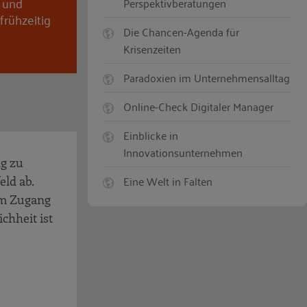
n und
Perspektivberatungen
frühzeitig
Die Chancen-Agenda für
Krisenzeiten
Paradoxien im Unternehmensalltag
Online-Check Digitaler Manager
Einblicke in
Innovationsunternehmen
ng zu
Eine Welt in Falten
ld ab.
um Zugang
chheit ist