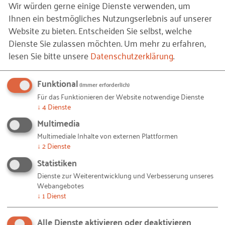
Federführend für die zwei Papiere zeichnet sich das
Wir würden gerne einige Dienste verwenden, um
Hessische Ministerium für Arbeit, Integration,
Ihnen ein bestmögliches Nutzungserlebnis auf unserer
Jugend und Soziales
. Weitere Partner sind die
Website zu bieten. Entscheiden Sie selbst, welche
Dienste Sie zulassen möchten.
Um mehr zu erfahren,
Hessische BGF Koordinierungsstelle
, der
Hessische
lesen Sie bitte unsere
Datenschutzerklärung
.
Landkreistag
, die
Deutsche Rentenversicherung
Hessen
, die
Unfallkasse Hessen
sowie
Funktional
der
Hessischen Städtetag
. Und wir – das RKW
(immer erforderlich)
Kompetenzzentrum – dürfen als Gast bei den
Für das Funktionieren der Website notwendige Dienste
↓
4
Dienste
Treffen dabei sein. Dort sprechen wir regelmäßig
Multimedia
über neue Ideen, wie der Arbeitsschutz noch besser
Multimediale Inhalte von externen Plattformen
werden kann.
↓
2
Dienste
Statistiken
© Getty Images/iStockphoto /
iStock.com
– Frau mit Tablet (2252_frau-mit-tablet.jpg)
Bildquellen und Copyright-Hinweise
Dienste zur Weiterentwicklung und Verbesserung unseres
Webangebotes
Ihnen gefällt dieser Beitrag? Teilen Sie ihn mit anderen:
↓
1
Dienst
Alle Dienste aktivieren oder deaktivieren