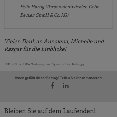
Felix Hartig (Personalentwickler, Gebr.
Becker GmbH & Co. KG)
Vielen Dank an Annalena, Michelle und
Razgar für die Einblicke!
© Ernst Grund / RKW Nord – 20251007_Digiscouts_Gebr._Becker.jpg
Bildquellen und Copyright-Hinweise
Ihnen gefällt dieser Beitrag? Teilen Sie ihn mit anderen:
Bleiben Sie auf dem Laufenden!