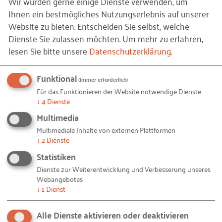
Wir würden gerne einige Dienste verwenden, um
Ihnen ein bestmögliches Nutzungserlebnis auf unserer
Was hat euch besonders Spaß
Website zu bieten. Entscheiden Sie selbst, welche
gemacht?
Dienste Sie zulassen möchten.
Um mehr zu erfahren,
lesen Sie bitte unsere
Datenschutzerklärung
.
Am meisten Spaß hat uns das eigenverantwortliche
Arbeiten gemacht. Zu sehen, wie aus einer Idee ein
Funktional
funktionierendes System wird, war unglaublich
(immer erforderlich)
Für das Funktionieren der Website notwendige Dienste
motivierend. Auch die Zusammenarbeit im Team
↓
4
Dienste
war ein echtes Highlight, weil wir uns gegenseitig
Multimedia
gestärkt und voneinander gelernt haben.
Multimediale Inhalte von externen Plattformen
↓
2
Dienste
Neben fachlichen Kompetenzen wie
Projektmanagement und Kommunikation haben wir
Statistiken
vor allem gelernt, wie wichtig Eigeninitiative,
Dienste zur Weiterentwicklung und Verbesserung unseres
Webangebotes
Durchhaltevermögen und Teamgeist sind. Wir sind
↓
1
Dienst
auf unser durchgeführtes Projekt, die digitale
Werkzeugverwaltung, sehr stolz!
Alle Dienste aktivieren oder deaktivieren