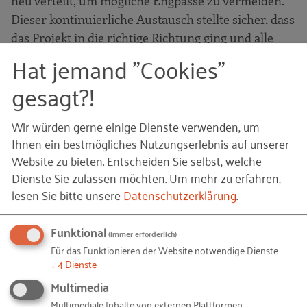
neu verteilt, um mögliche Engpässe zu vermeiden.
Dieser kontinuierliche Austausch stellte sicher, dass
das Projekt in die richtige Richtung ging und alle
Hat jemand "Cookies"
relevanten Perspektiven berücksichtigt wurden.
gesagt?!
Phase 5: Präsentation und
Vorstellung bei der Geschäftsleitung
Wir würden gerne einige Dienste verwenden, um
Ihnen ein bestmögliches Nutzungserlebnis auf unserer
Nach der intensiven Planungsphase war es
Website zu bieten. Entscheiden Sie selbst, welche
schließlich an der Zeit, das Projekt der
ehemaligen
Dienste Sie zulassen möchten.
Um mehr zu erfahren,
Geschäftsleitung
vorzustellen. In einem finalen
lesen Sie bitte unsere
Datenschutzerklärung
.
Meeting haben wir das Konzept des digitalisierten
Bewertungsbogens detailliert erklärt, die Vorteile
Funktional
(immer erforderlich)
aufgezeigt und die nächsten Schritte für die
Für das Funktionieren der Website notwendige Dienste
↓
4
Dienste
Umsetzung besprochen. Diese Präsentation war ein
Multimedia
wichtiger Schritt, um die Zustimmung der
Geschäftsführung zu erhalten und das Projekt
Multimediale Inhalte von externen Plattformen