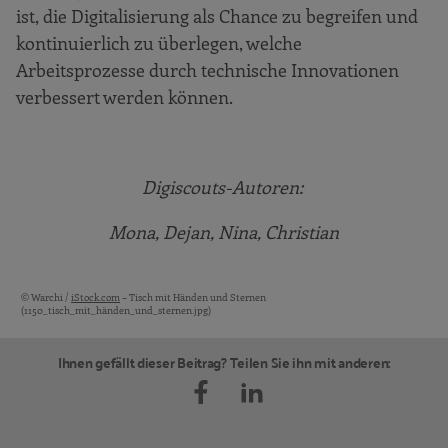
ist, die Digitalisierung als Chance zu begreifen und
kontinuierlich zu überlegen, welche
Arbeitsprozesse durch technische Innovationen
verbessert werden können.
Digiscouts
-Autoren
:
Mona, Dejan, Nina, Christian
© Warchi /
iStock.com
– Tisch mit Händen und Sternen
Bildquellen und Copyright-Hinweise
(1150_tisch_mit_händen_und_sternen.jpg)
Ihnen gefällt dieser Beitrag? Teilen Sie ihn mit anderen: