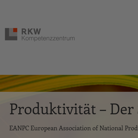
Zur Navigation springen
Zum Hauptinhalt springen
Produktivität – De
EANPC European Association of National Pro