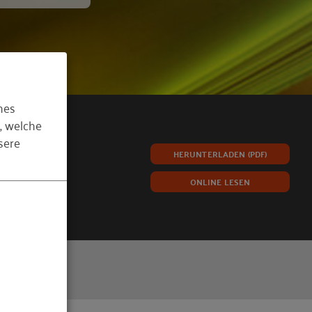
hes
, welche
sere
HERUNTERLADEN (PDF)
ONLINE LESEN