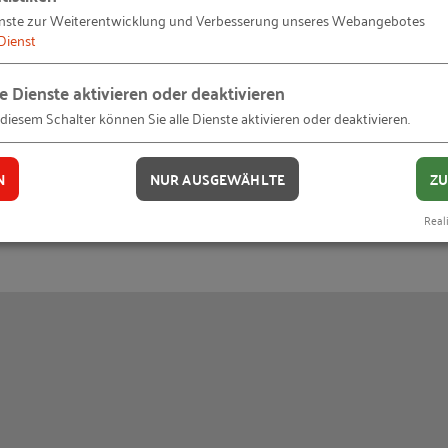
nste zur Weiterentwicklung und Verbesserung unseres Webangebotes
ktivität" in seiner umfassenden Bedeutung und in seine
Dienst
tion, Qualität des Arbeitslebens und Beschäftigung. Da
ren Personal) herzustellen, die unmittelbar mit den Mi
le Dienste aktivieren oder deaktivieren
rorganisationen, kleine und mittlere Unternehmen (KMU
 diesem Schalter können Sie alle Dienste aktivieren oder deaktivieren.
N
NUR AUSGEWÄHLTE
ZU
Reali