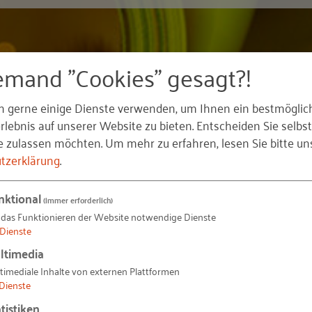
emand "Cookies" gesagt?!
n gerne einige Dienste verwenden, um Ihnen ein bestmöglic
lebnis auf unserer Website zu bieten. Entscheiden Sie selbst
e zulassen möchten.
Um mehr zu erfahren, lesen Sie bitte un
tzerklärung
.
smanagement für industrielle Dienstleistungen stärken
nktional
(immer erforderlich)
röter
 das Funktionieren der Website notwendige Dienste
Dienste
ltimedia
13
Produktivität – Der Schlüssel zum Wohlstand
timediale Inhalte von externen Plattformen
Dienste
tistiken