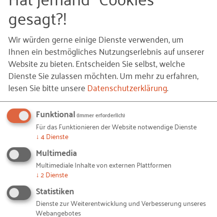
bettervest wird mit einer Bewertung von 3 Mio.
gesagt?!
Euro an den Markt gehen
bettervest bietet der Crowd eine
Wir würden gerne einige Dienste verwenden, um
Unternehmensbeteiligung an (sog. equity based
Ihnen ein bestmögliches Nutzungserlebnis auf unserer
Crowdfunding)
Website zu bieten. Entscheiden Sie selbst, welche
Dienste Sie zulassen möchten.
Um mehr zu erfahren,
Das gesetzte Ziel sind 250.000 € (was einem
lesen Sie bitte unsere
Datenschutzerklärung
.
Unternehmensanteil von ca. 8,3% entspricht)
Funktional
Über bettervest:
(immer erforderlich)
Für das Funktionieren der Website notwendige Dienste
bettervest ist die weltweit erste
↓
4
Dienste
Beteiligungsplattform, über die Bürger
Multimedia
gemeinschaftlich Geldbeträge ab 50 Euro in
Multimediale Inhalte von externen Plattformen
↓
2
Dienste
Energieeffizienz-Projekte etablierter Unternehmen,
Kommunen, Vereine und Institutionen investieren
Statistiken
können und im Gegenzug finanziell an den
Dienste zur Weiterentwicklung und Verbesserung unseres
Webangebotes
erzielten Einsparungen beteiligt werden. Die