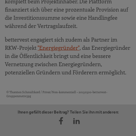
komplett beim Projektinhaber. Die Plattform
finanziert sich über eine prozentuale Provision auf
die Investitionssumme sowie eine Handlingfee
während der Vertragslaufzeit.
bettervest engagiert sich zudem als Partner im
RKW-Projekt
"Energiegründer"
, das Energiegründer
in die Öffentlichkeit bringt und eine bessere
Vernetzung zwischen Energiegründern,
potenziellen Gründern und Förderern ermöglicht.
© Thorsten Schmidtkord / Privat/Non-kommerziell – 20150320-bettervest-
Bildquellen und Copyright-Hinweise
Gruppenmotiv.jpg
Ihnen gefällt dieser Beitrag? Teilen Sie ihn mit anderen: