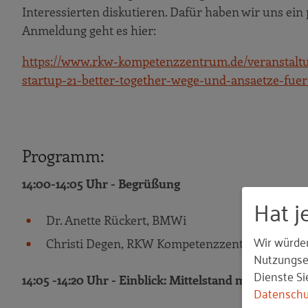
Interessierten diskutieren. Dafür haben wir uns e
Anmeldung geht es hier:
https://www.rkw-kompetenzzentrum.de/veranstaltu
startup-21-better-together-wege-und-ansaetze-fuer
Programm:
14:00-14:05 Uhr - Begrüßung
Hat j
Dr. Anette Rückert, BMWi
Wir würde
Christi Degen, RKW Kompetenzzentrum
Nutzungser
Dienste Si
14:05 -14:20 Uhr - Einblick: Mittelstand meets Star
Datenschu