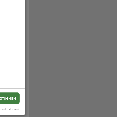
lstand
eit
STIMMEN
siert mit Klaro!