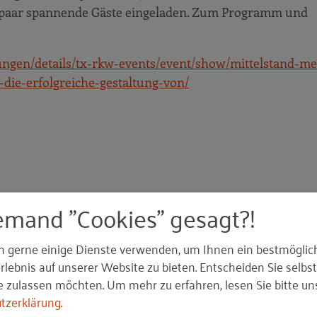
in paar spannende Gäste eingeladen. Zum Programm und
ngen/details/tx-rkw-events/event/show/mittelstand-me
-die-erfolgreiche-gestaltung-von/
emand "Cookies" gesagt?!
n gerne einige Dienste verwenden, um Ihnen ein bestmöglic
lebnis auf unserer Website zu bieten. Entscheiden Sie selbst
e zulassen möchten.
Um mehr zu erfahren, lesen Sie bitte un
tup 2021 - Potenziale der Zusammenarbeit
tzerklärung
.