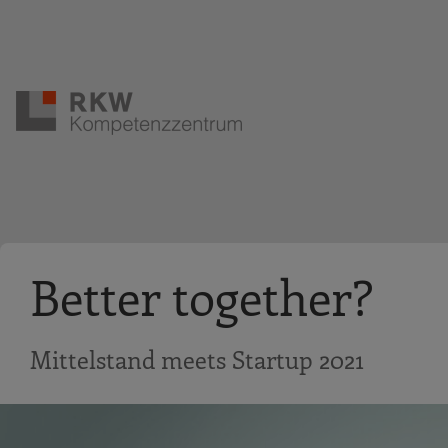
Zur Navigation springen
Zum Hauptinhalt springen
Better together?
Mittelstand meets Startup 2021