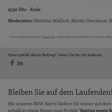
15:30 Uhr - Ende
Moderation:
Matthias Wallisch, Martin Deschauer
© Getty Images/iStockphoto /
iStock.com
– Hände bilden eine Glühbirne (2318_haende_bilde
Bildquellen und Copyright-Hinweise
Ihnen gefällt dieser Beitrag? Teilen Sie ihn mit anderen:
Bleiben Sie auf dem Laufenden
Mit unseren RKW Alerts bleiben Sie immer auf dem 
sobald es etwas Neues zum Projekt "
Startup meets M