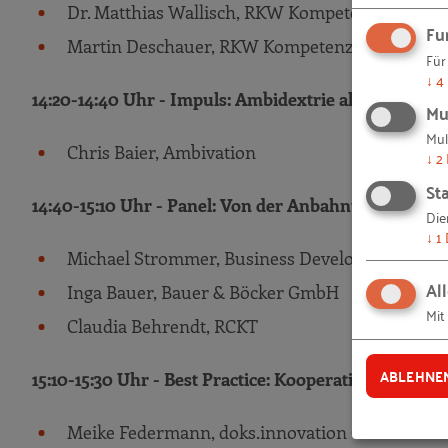
Dr. Matthias Wallisch, RKW Kompetenzzentru
Fu
Martin Deschauer, RKW Kompetenzzentrum
Für
↓
4
14:20-14:40 Uhr - Impuls: Ambidextrie als Ansatz z
Mu
Mul
Chris Baier, Ambivation
↓
2
Sta
14:40-15:10 Uhr - Panel: Von der Anbahnung zur Koo
Die
↓
1
Michael Strommer, Business Developer & Manag
Al
Inga Bauer, Bauer & Böcker GmbH
Mit
Claudia Behrendt, RCKT
ABLEHNE
15:10-15:30 Uhr - Best Practice: Kooperationserfahr
Meike Federmann, doks.innovation GmbH