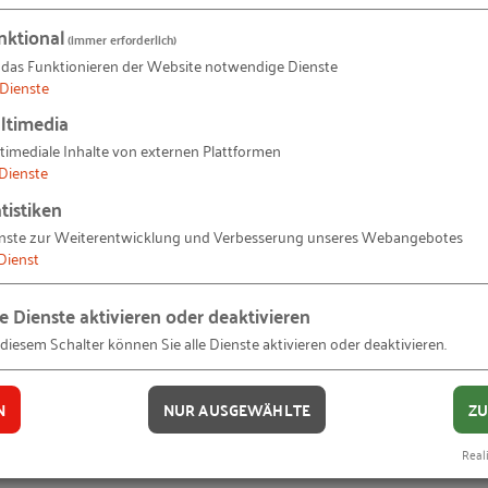
m
nktional
(immer erforderlich)
 das Funktionieren der Website notwendige Dienste
Dienste
ur Verbindung von Kerngeschäft und Innovation im Mitte
ltimedia
timediale Inhalte von externen Plattformen
Dienste
tistiken
peration – Prinzipien für die erfolgreiche Zusammenarb
nste zur Weiterentwicklung und Verbesserung unseres Webangebotes
Dienst
er (ehemals Hirschvogel Ventures)
le Dienste aktivieren oder deaktivieren
 diesem Schalter können Sie alle Dienste aktivieren oder deaktivieren.
N
NUR AUSGEWÄHLTE
ZU
ungen im Fokus
Reali