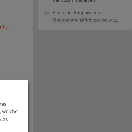
Finale der Euopäischen
Unternehmensförderpreise 2023
ets-
hes
, welche
sere