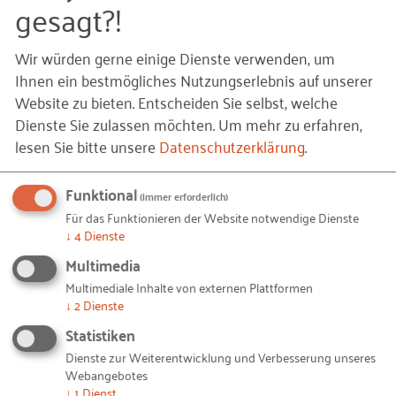
gesagt?!
herschieben muss, wohl offensichtlich nicht für
mobile Endgeräte optimiert ist. "Homepage Marke
Wir würden gerne einige Dienste verwenden, um
anno 2000, also vor meiner Geburt", würde sein
Ihnen ein bestmögliches Nutzungserlebnis auf unserer
Sohn wohl sagen. Er beschließt, sich die Website
Website zu bieten. Entscheiden Sie selbst, welche
lieber zuhause auf dem Monitor anzuschauen.
Dienste Sie zulassen möchten.
Um mehr zu erfahren,
lesen Sie bitte unsere
Datenschutzerklärung
.
Ein wenig getrübt ist seine einstmals vorhandene
Vorfreude schon. Ein ungutes Gefühl beschleicht
Funktional
(immer erforderlich)
ihn. Zuhause angekommen, schaltet er sofort den
Für das Funktionieren der Website notwendige Dienste
Rechner an und tippt bei Google den
↓
4
Dienste
Unternehmensnamen ein. Wieder diese Punkte.
Multimedia
Aber wenigstens kommt er zur Startseite und
Multimediale Inhalte von externen Plattformen
benötigt keine Lupe. Er schaut sich um, "ja, wo
↓
2
Dienste
gelange ich denn zum Karrierebereich?" Auf den
Statistiken
ersten Blick Fehlanzeige. Missmutig schüttelt er den
Dienste zur Weiterentwicklung und Verbesserung unseres
Kopf. Zweiter Versuch, mehr Geduld. Oben auf der
Webangebotes
↓
1
Dienst
Seite? Fehlanzeige. Links auf der Seite? Fehlanzeige.