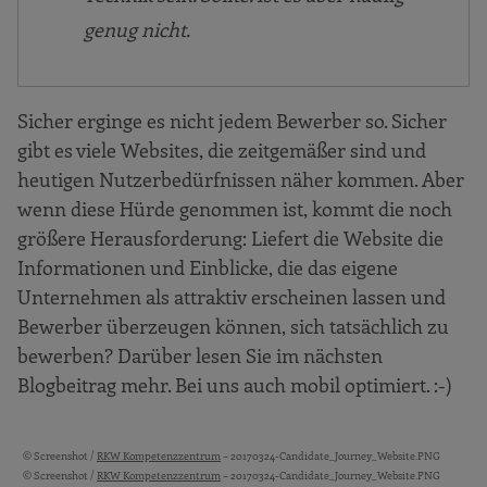
genug nicht.
Sicher erginge es nicht jedem Bewerber so. Sicher
gibt es viele Websites, die zeitgemäßer sind und
heutigen Nutzerbedürfnissen näher kommen. Aber
wenn diese Hürde genommen ist, kommt die noch
größere Herausforderung: Liefert die Website die
Informationen und Einblicke, die das eigene
Unternehmen als attraktiv erscheinen lassen und
Bewerber überzeugen können, sich tatsächlich zu
bewerben? Darüber lesen Sie im nächsten
Blogbeitrag mehr. Bei uns auch mobil optimiert. :-)
© Screenshot /
RKW Kompetenzzentrum
– 20170324-Candidate_Journey_Website.PNG
Bildquellen und Copyright-Hinweise
© Screenshot /
RKW Kompetenzzentrum
– 20170324-Candidate_Journey_Website.PNG