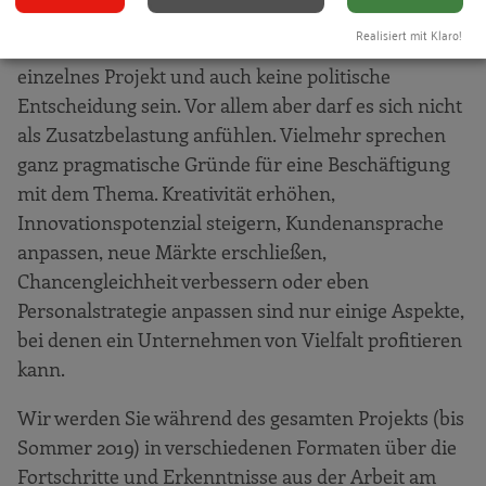
"keine Zeit" oder "keine Kapazitäten" obsolet zu
Realisiert mit Klaro!
machen. Vielfalt am Arbeitsplatz muss kein
einzelnes Projekt und auch keine politische
Entscheidung sein. Vor allem aber darf es sich nicht
als Zusatzbelastung anfühlen. Vielmehr sprechen
ganz pragmatische Gründe für eine Beschäftigung
mit dem Thema. Kreativität erhöhen,
Innovationspotenzial steigern, Kundenansprache
anpassen, neue Märkte erschließen,
Chancengleichheit verbessern oder eben
Personalstrategie anpassen sind nur einige Aspekte,
bei denen ein Unternehmen von Vielfalt profitieren
kann.
Wir werden Sie während des gesamten Projekts (bis
Sommer 2019) in verschiedenen Formaten über die
Fortschritte und Erkenntnisse aus der Arbeit am