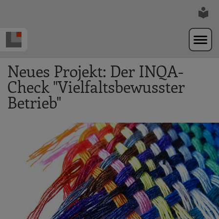
Zur Navigation springen
Zum Hauptinhalt springen
Neues Projekt: Der INQA-
Check "Vielfaltsbewusster
Betrieb"