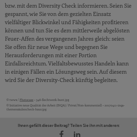
bzw. mit dem Diversity Check informieren. Seien Sie
gespannt, wie Sie von dem gezielten Einsatz
vielfältiger Blickwinkel und Fähigkeiten profitieren
können und tun Sie es dem mittlerweile abgelösten
Feuer-Affen des vergangenen Jahres gleich: seien
Sie offen für neue Wege und begegnen Sie
Herausforderungen mit einer Portion
Einfallsreichtum. Vielfaltsbewusstes Handeln kann
in einigen Fällen ein Lösungsweg sein. Auf diesem
wird Sie der Diversity-Check künftig begleiten.
© twwx /
Photocase
– 346-flechtwerk-bunt.jpg
Bildquellen und Copyright-Hinweise
© Initiative neue Qualität der Arbeit (INQA) / Privat/Non-kommerziell – 20170411-inqa-
themensäulencheck-haus.jpg
Ihnen gefällt dieser Beitrag? Teilen Sie ihn mit anderen: