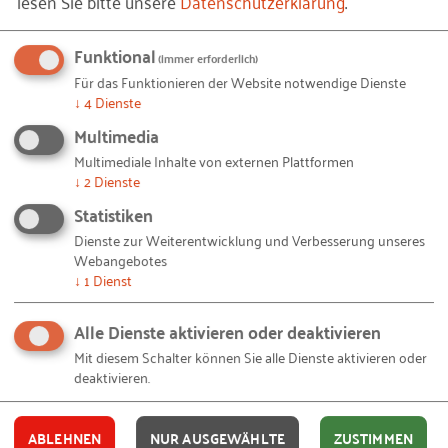
lesen Sie bitte unsere
Datenschutzerklärung
.
insbesondere kleinen und mittleren Unternehmen
die Chancen und Möglichkeiten von
Funktional
Vielfaltsbewusstsein aufzeigen und ihnen bei der
(immer erforderlich)
Für das Funktionieren der Website notwendige Dienste
praktischen Umsetzung helfen.
↓
4
Dienste
Multimedia
Multimediale Inhalte von externen Plattformen
↓
2
Dienste
Statistiken
Dienste zur Weiterentwicklung und Verbesserung unseres
Webangebotes
↓
1
Dienst
Alle Dienste aktivieren oder deaktivieren
INQA Themenhaus
Mit diesem Schalter können Sie alle Dienste aktivieren oder
deaktivieren.
Ziel des Checks ist es, Ihnen den (teilweise
verblüffend) geringen Aufwand von Diversity
Management aufzuzeigen und somit die Argumente
ABLEHNEN
NUR AUSGEWÄHLTE
ZUSTIMMEN