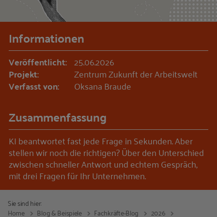
Informationen
Veröffentlicht:
25.06.2026
Projekt:
Zentrum Zukunft der Arbeitswelt
Verfasst von:
Oksana Braude
Zusammenfassung
KI beantwortet fast jede Frage in Sekunden. Aber
stellen wir noch die richtigen? Über den Unterschied
zwischen schneller Antwort und echtem Gespräch,
mit drei Fragen für Ihr Unternehmen.
Sie sind hier:
Home
Blog & Beispiele
Fachkräfte-Blog
2026