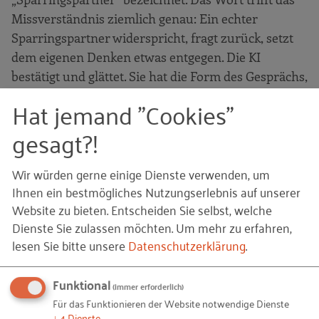
Missverständnis ziemlich genau: Ein echter
Sparringspartner widerspricht, fragt zurück, setzt
dem eigenen Denken etwas entgegen. Die KI
bestätigt und glättet. Sie hat die Form des Gesprächs,
aber nicht seinen Widerstand. Wir führen also
Hat jemand "Cookies"
einen Dialog, der keiner ist, und gewöhnen uns
gesagt?!
daran. Genau das macht auf Dauer etwas mit uns:
mit der Art, wie wir Fragen stellen, wie wir
Wir würden gerne einige Dienste verwenden, um
miteinander reden, ob wir Widerspruch überhaupt
Ihnen ein bestmögliches Nutzungserlebnis auf unserer
noch aushalten.
Website zu bieten. Entscheiden Sie selbst, welche
Dienste Sie zulassen möchten.
Um mehr zu erfahren,
Der Erfahrungsraum –
lesen Sie bitte unsere
Datenschutzerklärung
.
sichtbar, gerade weil er
Funktional
(immer erforderlich)
schwindet?
Für das Funktionieren der Website notwendige Dienste
↓
4
Dienste