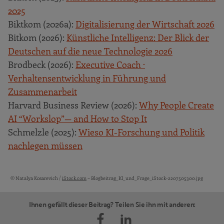
2025
Biktkom (2026a):
Digitalisierung der Wirtschaft 2026
Bitkom (2026):
Künstliche Intelligenz: Der Blick der
Deutschen auf die neue Technologie 2026
Brodbeck (2026):
Executive Coach ·
Verhaltensentwicklung in Führung und
Zusammenarbeit
Harvard Business Review (2026):
Why People Create
AI “Workslop”— and How to Stop It
Schmelzle (2025):
Wieso KI-Forschung und Politik
nachlegen müssen
© Natalya Kosarevich /
iStock.com
– Blogbeitrag_KI_und_Frage_iStock-2207505300.jpg
Bildquellen und Copyright-Hinweise
Ihnen gefällt dieser Beitrag? Teilen Sie ihn mit anderen: