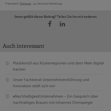
© bernhard /
Photocase
– 441-Brettspiel-Muehle.jpg
Bildquellen und Copyright-Hinweise
Ihnen gefällt dieser Beitrag? Teilen Sie ihn mit anderen:
Auch interessant
Plastikmüll aus Küstenregionen und dem Meer digital
tracken
Unser Fachbeirat Unternehmensführung und
Innovation stellt sich vor:
#NachhaltigkeitUnternehmen – Ein Gespräch über
nachhaltiges Brauen mit Johannes Ehrnsperger