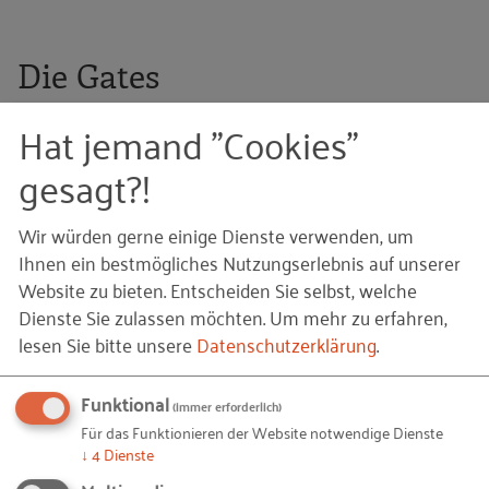
Die Gates
Hat jemand "Cookies"
Am Ende einer jeden Stufe müssen bestimmte
Zielvorgaben erreicht worden sein und die
gesagt?!
erforderlichen Informationen vorliegen, damit das
Projekt fortgeführt werden kann. An den Gates
Wir würden gerne einige Dienste verwenden, um
überprüfen erfahrene Führungskräfte aus der
Ihnen ein bestmögliches Nutzungserlebnis auf unserer
Geschäftsleitung oder dem mittleren Management
Website zu bieten. Entscheiden Sie selbst, welche
die Teilergebnisse der Projektgruppe. Auf dieser
Dienste Sie zulassen möchten.
Um mehr zu erfahren,
Grundlage entscheiden sie, ob das Projekt auf die
lesen Sie bitte unsere
Datenschutzerklärung
.
nächste Stufe gelangt, ob Ergebnisse aus der
vorherigen Stufe nachgearbeitet werden
Funktional
(immer erforderlich)
müssen oder ob das Projekt sogar "zu den Akten
Für das Funktionieren der Website notwendige Dienste
gelegt wird":
↓
4
Dienste