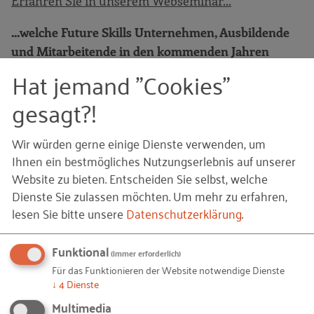
Erfahren Sie in unserem Webseminar...
...welche Future Skills Unternehmen, Ausbildende
und Mitarbeitende in den kommenden Jahren
besonders benötigen
– entlang aktueller Studien
Hat jemand "Cookies"
und Trends.
gesagt?!
...wie Future Skills im Unternehmensalltag
entstehen –
am Beispiel vom Projekt Digiscouts und
Wir würden gerne einige Dienste verwenden, um
Ihnen ein bestmögliches Nutzungserlebnis auf unserer
weiteren Praxisbeispielen aus kleinen und mittleren
Website zu bieten. Entscheiden Sie selbst, welche
Betrieben.
Dienste Sie zulassen möchten.
Um mehr zu erfahren,
...welche ersten Schritte Unternehmen direkt
lesen Sie bitte unsere
Datenschutzerklärung
.
angehen können
, um Future Skills im eigenen
Umfeld sichtbar zu machen und gezielt
Funktional
(immer erforderlich)
weiterzuentwickeln.
Für das Funktionieren der Website notwendige Dienste
↓
4
Dienste
Zielgruppe sind Ausbilder/innen,
Multimedia