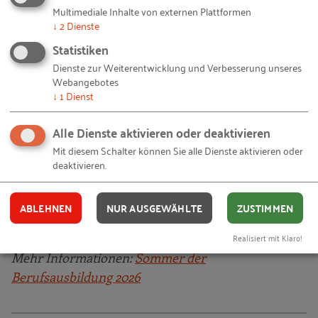
Personalverantwortliche, Führungskräfte oder
Multimediale Inhalte von externen Plattformen
Geschäftsführende aus kleinen und mittleren
↓
2
Dienste
Unternehmen.
Statistiken
Dienste zur Weiterentwicklung und Verbesserung unseres
Dieses Webseminar ist Teil des „Sommer der
Webangebotes
Berufsausbildung 2026" – einer bundesweiten
↓
1
Dienst
Initiative der „Allianz für Aus- und Weiterbildung",
Alle Dienste aktivieren oder deaktivieren
die von Juni bis Oktober 2026 die Chancen und
Vielfalt der Berufsausbildung in den Mittelpunkt
Mit diesem Schalter können Sie alle Dienste aktivieren oder
deaktivieren.
stellt. Ziel ist es, junge Menschen und
Ausbildungsbetriebe zusammenzubringen und die
duale Berufsausbildung als attraktiven Karriereweg
ABLEHNEN
NUR AUSGEWÄHLTE
ZUSTIMMEN
zu stärken.
Realisiert mit Klaro!
Mehr Informationen:
Sommer der
Berufsausbildung 2026