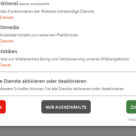
nktional
(immer erforderlich)
jekte
 das Funktionieren der Website notwendige Dienste
Dienste
ltimedia
Veranstaltung
timediale Inhalte von externen Plattformen
Dienste
tistiken
 (Digiscouts), informativer Austausch an den Marktstä
nste zur Weiterentwicklung und Verbesserung unseres Webangebotes
Dienst
le Dienste aktivieren oder deaktivieren
 diesem Schalter können Sie alle Dienste aktivieren oder deaktivieren.
N
NUR AUSGEWÄHLTE
ZU
Reali