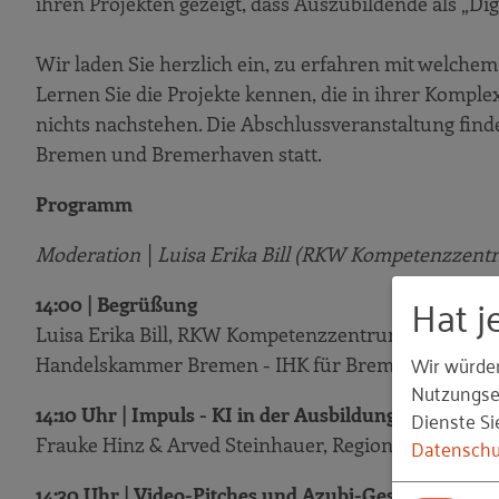
ihren Projekten gezeigt, dass Auszubildende als „Dig
Wir laden Sie herzlich ein, zu erfahren mit welche
Lernen Sie die Projekte kennen, die in ihrer Komplex
nichts nachstehen. Die Abschlussveranstaltung fin
Bremen und Bremerhaven statt.
Programm
Moderation │Luisa Erika Bill (RKW Kompetenzze
Hat j
14:00 | Begrüßung
Luisa Erika Bill, RKW Kompetenzzentrum
Wir würde
Handelskammer Bremen - IHK für Bremen und Br
Nutzungser
14:10 Uhr | Impuls - KI in der Ausbildung
Dienste Si
Datenschu
Frauke Hinz & Arved Steinhauer, Regionales Zukun
14:30 Uhr | Video-Pitches und Azubi-Gespräche