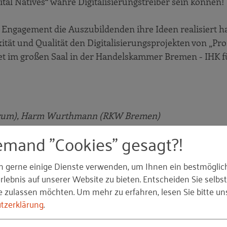
ital Natives“ wahre Digitalisierungstreiber sein können!
m Engagement die Auszubildenden ihre Ideen realisiert h
ität und Qualität den Digitalisierungsprojekten von „Prof
det im großen Saal in der Handelskammer Bremen - IHK f
ntrum), Harm Wurthmann (RKW Bremen)
emand "Cookies" gesagt?!
n gerne einige Dienste verwenden, um Ihnen ein bestmöglic
emerhaven
lebnis auf unserer Website zu bieten. Entscheiden Sie selbst
e zulassen möchten.
Um mehr zu erfahren, lesen Sie bitte un
tzerklärung
.
ftszentrum Nord