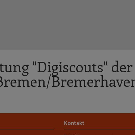
ung "Digiscouts" der
 Bremen/Bremerhave
Kontakt