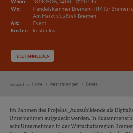
Wann:
18.08.2026, 14:00 - 17:00 Uhr
Wo:
Handelskammer Bremen - IHK für Bremen 
Am Markt 13, 28195 Bremen
Art:
Event
Kosten:
kostenlos
JETZT ANMELDEN
Home
Veranstaltungen
Details
Sie sind hier:
Im Rahmen des Projekts „Auszubildende als Digitalisi
Unternehmen aufgedeckt werden. In Zusammenarbe
acht Unternehmen in der Wirtschaftsregion Brem