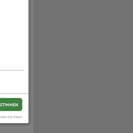
nden
STIMMEN
siert mit Klaro!