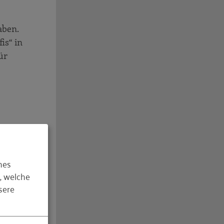
aben.
is“ in
ür
hes
, welche
sere