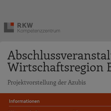
Zur Navigation springen
Zum Hauptinhalt springen
Abschlussveranstalt
Wirtschaftsregion
Projektvorstellung der Azubis
Informationen