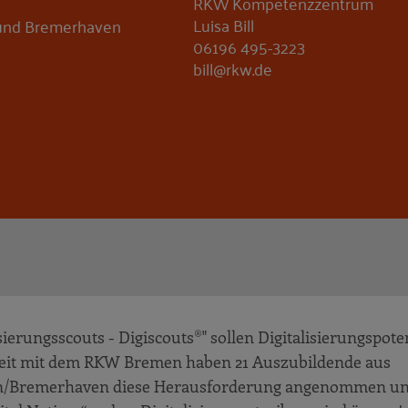
RKW Kompetenzzentrum
Luisa Bill
und Bremerhaven
06196 495-3223
bill@rkw.de
erungsscouts - Digiscouts®" sollen Digitalisierungspoten
it mit dem RKW Bremen haben 21 Auszubildende aus
en/Bremerhaven diese Herausforderung angenommen un