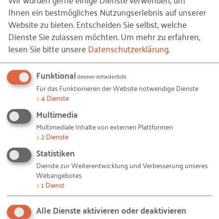
Ihnen ein bestmögliches Nutzungserlebnis auf unserer
Wir hoffen, Sie waren mit der Veranstaltung
Website zu bieten. Entscheiden Sie selbst, welche
zufrieden.
Dienste Sie zulassen möchten.
Um mehr zu erfahren,
lesen Sie bitte unsere
Datenschutzerklärung
.
Bitte nehmen Sie an unserer Umfrage teil und
sagen Sie uns Ihre Meinung – so können wir noch
Funktional
(immer erforderlich)
besser Ihre Wünsche und Anregungen
Für das Funktionieren der Website notwendige Dienste
berücksichtigen.
↓
4
Dienste
Multimedia
Herzlichen Dank,
Multimediale Inhalte von externen Plattformen
Ihr RKW Kompetenzzentrum
↓
2
Dienste
Statistiken
UMFRAGE STARTEN
Dienste zur Weiterentwicklung und Verbesserung unseres
Webangebotes
↓
1
Dienst
Kontakt
Alle Dienste aktivieren oder deaktivieren