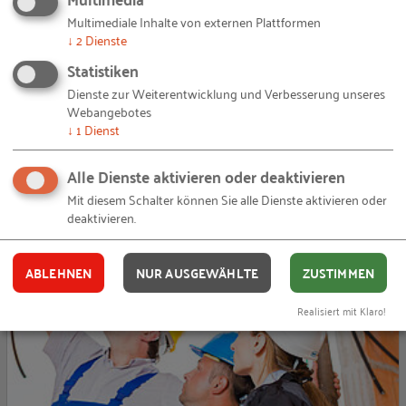
Multimediale Inhalte von externen Plattformen
↓
2
Dienste
Statistiken
Dienste zur Weiterentwicklung und Verbesserung unseres
Talentmanagement: Frauen in
Webangebotes
Führungspositionen
↓
1
Dienst
Es gibt gute Gründe, den Frauenanteil im TOP-Management
Alle Dienste aktivieren oder deaktivieren
zu verstärken und ihre Karriere­förderung gezielt
Mit diesem Schalter können Sie alle Dienste aktivieren oder
voranzutreiben. Frauen bringen ein enormes P…
deaktivieren.
01.01.2013
Mehrere Verfassende
ABLEHNEN
NUR AUSGEWÄHLTE
ZUSTIMMEN
E
PROJEKT
Realisiert mit Klaro!