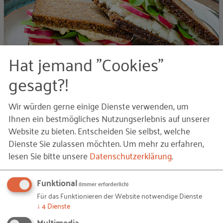
Hat jemand "Cookies"
Gesundheitliche Prävention in
Kleinunternehmen
gesagt?!
Klein- und Ein-Personen-Unternehmen leben in besonderer
Wir würden gerne einige Dienste verwenden, um
Weise von der Gesundheit, Motivation und Leistungsfähigkeit
Ihnen ein bestmögliches Nutzungserlebnis auf unserer
der Unternehmensleitungen und ihre…
Website zu bieten. Entscheiden Sie selbst, welche
Dienste Sie zulassen möchten.
Um mehr zu erfahren,
01.01.2013
von Gabriele Held
lesen Sie bitte unsere
Datenschutzerklärung
.
T
PROJEKT
Funktional
(immer erforderlich)
Für das Funktionieren der Website notwendige Dienste
↓
4
Dienste
Multimedia