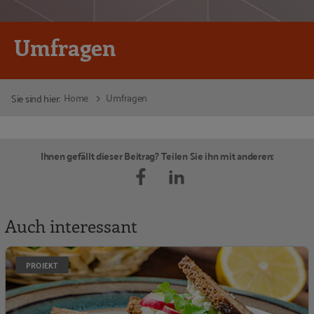
Umfragen
Home
Umfragen
Sie sind hier:
Ihnen gefällt dieser Beitrag? Teilen Sie ihn mit anderen:
Auch interessant
G
PROJEKT