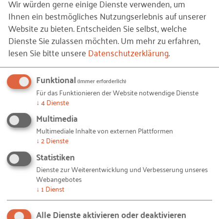
Wir würden gerne einige Dienste verwenden, um
RKW Magazin: ZEIT – Ein
Ihnen ein bestmögliches Nutzungserlebnis auf unserer
entscheidender Faktor
Website zu bieten. Entscheiden Sie selbst, welche
Ausgabe 4/2016
Dienste Sie zulassen möchten.
Um mehr zu erfahren,
lesen Sie bitte unsere
Datenschutzerklärung
.
Auf Lager.
Funktional
(immer erforderlich)
Stück (Einzelbestellung)
Für das Funktionieren der Website notwendige Dienste
↓
4
Dienste
Multimedia
Gehört zu dieser Reihe/Mappe:
Multimediale Inhalte von externen Plattformen
RKW Magazin
↓
2
Dienste
Statistiken
Das RKW Magazin wird zukünftig nur noch als digitales
Magazin erscheinen. Bitte nutzen Sie diesen Service und
Dienste zur Weiterentwicklung und Verbesserung unseres
abonnieren Sie das neue digitale RKW Magazin hier
.
Webangebotes
↓
1
Dienst
Alle Dienste aktivieren oder deaktivieren