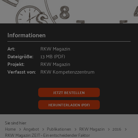
Informationen
Art:
RKW Magazin
Dateigröße:
13 MB (PDF)
Projekt:
RKW Magazin
Verfasst von:
RKW Kompetenzzentrum
JETZT BESTELLEN
HERUNTERLADEN (PDF)
Sie sind hier:
Home
Angebot
Publikationen
RKW Magazin
2016
RKW Magazin: ZEIT – Ein entscheidender Faktor