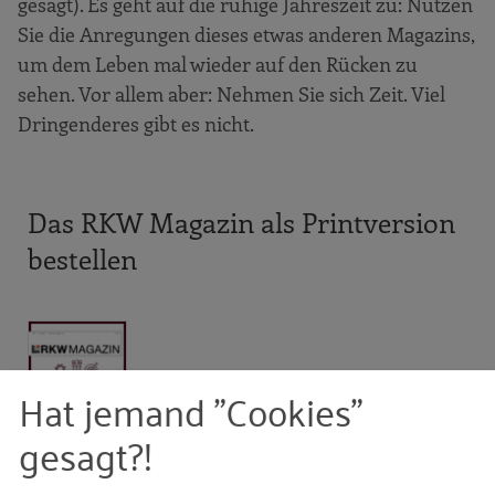
gesagt). Es geht auf die ruhige Jahreszeit zu: Nutzen
Sie die Anregungen dieses etwas anderen Magazins,
um dem Leben mal wieder auf den Rücken zu
sehen. Vor allem aber: Nehmen Sie sich Zeit. Viel
Dringenderes gibt es nicht.
Das RKW Magazin als Printversion
bestellen
Hat jemand "Cookies"
gesagt?!