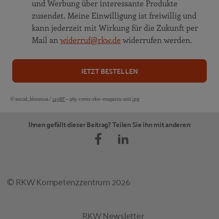
und Werbung über interessante Produkte
zusendet. Meine Einwilligung ist freiwillig und
kann jederzeit mit Wirkung für die Zukunft per
Mail an
widerruf@rkw.de
widerrufen werden.
JETZT BESTELLEN
© social_bloomua /
123RF
– 965-cover-rkw-magazin-zeit.jpg
Bildquellen und Copyright-Hinweise
Ihnen gefällt dieser Beitrag? Teilen Sie ihn mit anderen:
© RKW Kompetenzzentrum 2026
RKW Newsletter