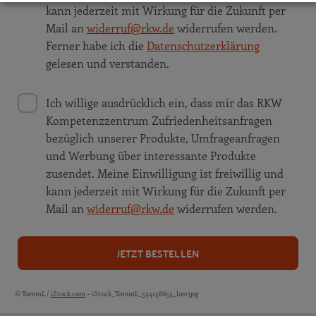
kann jederzeit mit Wirkung für die Zukunft per
Mail an
widerruf@rkw.de
widerrufen werden.
Ferner habe ich die
Datenschutzerklärung
gelesen und verstanden.
Ich willige ausdrücklich ein, dass mir das RKW
Kompetenzzentrum Zufriedenheitsanfragen
bezüglich unserer Produkte, Umfrageanfragen
und Werbung über interessante Produkte
zusendet. Meine Einwilligung ist freiwillig und
kann jederzeit mit Wirkung für die Zukunft per
Mail an
widerruf@rkw.de
widerrufen werden.
JETZT BESTELLEN
© TommL /
iStock.com
– iStock_TommL_534158653_low.jpg
Bildquellen und Copyright-Hinweise