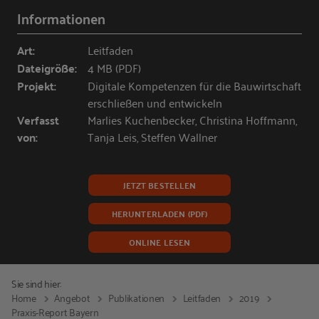
Informationen
Art:
Leitfaden
Dateigröße:
4 MB (PDF)
Projekt:
Digitale Kompetenzen für die Bauwirtschaft
erschließen und entwickeln
Verfasst
Marlies Kuchenbecker, Christina Hoffmann,
von:
Tanja Leis, Steffen Wallner
JETZT BESTELLEN
HERUNTERLADEN (PDF)
ONLINE LESEN
Sie sind hier:
Home
Angebot
Publikationen
Leitfaden
2019
Praxis-Report Bayern