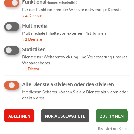
Funktional
(immer erforderlich)
Für das Funktionieren der Website notwendige Dienste
↓
4
Dienste
E-MAIL
Multimedia
Multimediale Inhalte von externen Plattformen
↓
2
Dienste
Statistiken
BESTELLEN ALS
Dienste zur Weiterentwicklung und Verbesserung unseres
Webangebotes
↓
1
Dienst
Alle Dienste aktivieren oder deaktivieren
Ich akzeptiere die
Nutzungsbedingungen
.
Mit diesem Schalter können Sie alle Dienste aktivieren oder
deaktivieren.
Ja, ich stimme zu, dass das RKW
Kompetenzzentrum meine persönlichen Daten
ABLEHNEN
NUR AUSGEWÄHLTE
ZUSTIMMEN
für die Abwicklung der Bestellung sowie zur
Erzeugung eines kostenlosen Nutzendenkontos
Realisiert mit Klaro!
verwendet. Meine Einwilligung ist freiwillig und