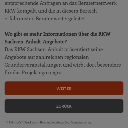
entsprechende Anfragen an das Beraternetzwerk
RKW kompakt und die in diesem Bereich
erfahrensten Berater weitergeleitet.
Wo gibt es mehr Informationen über die RKW
Sachsen-Anhalt-Angebote?
Das RKW Sachsen-Anhalt präsentiert seine
Angebote auf zahlreichen regionalen
Gründerveranstaltungen und wirbt dort besonders
für das Projekt ego.migra.
WEITER
ZURÜCK
© FabrikaCr /
iStock.com
– Header_Website_1460_360_magazin.jpg
Bildquellen und Copyright-Hinweise