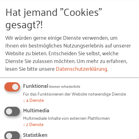
Gründer können grundsätzlich jederzeit mit ihren
Hat jemand "Cookies"
Anliegen an das RKW Sachsen-Anhalt herantreten.
gesagt?!
An den Hochschulen im Land wird regelmäßig über
das Modellprojekt ego.migra informiert. Mehr dazu
Wir würden gerne einige Dienste verwenden, um
erfahren angehenden Firmengründer mit
Ihnen ein bestmögliches Nutzungserlebnis auf unserer
Migrationshintergrund bei den regelmäßigen
Website zu bieten. Entscheiden Sie selbst, welche
ego.migra-Sprechstunden.
Dienste Sie zulassen möchten.
Um mehr zu erfahren,
lesen Sie bitte unsere
Datenschutzerklärung
.
Wer begleitet künftige Unternehmer während der
Gründungsphase?
Funktional
(immer erforderlich)
Zur Begleitung der angehenden Gründer steht ein
Für das Funktionieren der Website notwendige Dienste
Team aus erfahrenen Gründungsberatern zur
↓
4
Dienste
Verfügung, das beständig informiert, schult und
Multimedia
coacht. Zudem steht ein Netz aus erfahrenen
Multimediale Inhalte von externen Plattformen
Beratern und Fachexperten für Intensivcoachings
↓
2
Dienste
zur Verfügung, etwa das Beraternetzwerk RKW
Statistiken
kompakt.