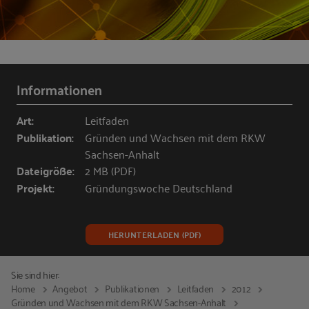
Informationen
Art:
Leitfaden
Publikation:
Gründen und Wachsen mit dem RKW
Sachsen-Anhalt
Dateigröße:
2 MB (PDF)
Projekt:
Gründungswoche Deutschland
HERUNTERLADEN (PDF)
Sie sind hier:
Home
Angebot
Publikationen
Leitfaden
2012
Gründen und Wachsen mit dem RKW Sachsen-Anhalt