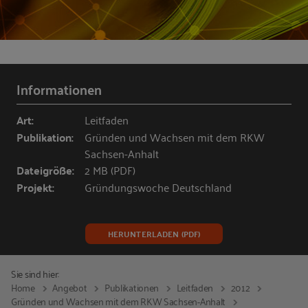
Informationen
Art:
Leitfaden
Publikation:
Gründen und Wachsen mit dem RKW
Sachsen-Anhalt
Dateigröße:
2 MB (PDF)
Projekt:
Gründungswoche Deutschland
HERUNTERLADEN (PDF)
Sie sind hier:
Home
Angebot
Publikationen
Leitfaden
2012
Gründen und Wachsen mit dem RKW Sachsen-Anhalt