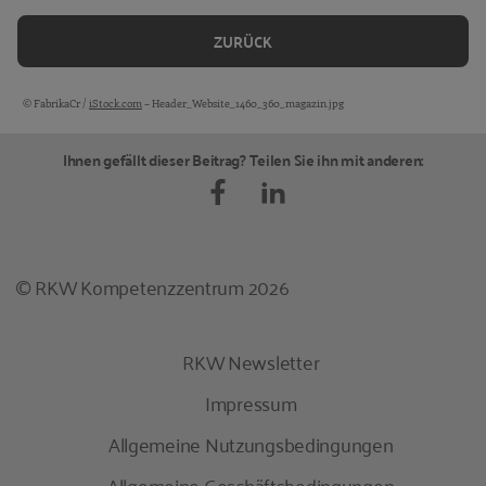
ZURÜCK
© FabrikaCr /
iStock.com
– Header_Website_1460_360_magazin.jpg
Bildquellen und Copyright-Hinweise
Ihnen gefällt dieser Beitrag? Teilen Sie ihn mit anderen:
© RKW Kompetenzzentrum 2026
RKW Newsletter
Impressum
Allgemeine Nutzungsbedingungen
Allgemeine Geschäftsbedingungen