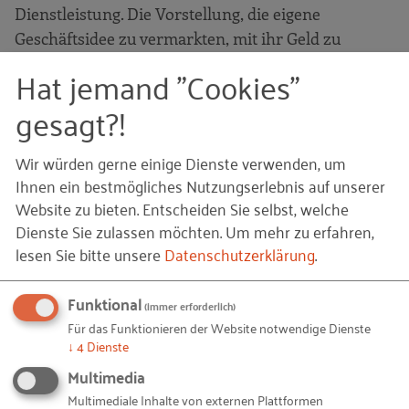
Dienstleistung. Die Vorstellung, die eigene
Geschäftsidee zu vermarkten, mit ihr Geld zu
verdienen, ist die Triebfeder jeder
Hat jemand "Cookies"
Unternehmensgründung. Sie motiviert, begeistert
gesagt?!
und spornt an. Je überzeugender die Idee, umso
besser sind die Aussichten, sie erfolgreich am Markt
Wir würden gerne einige Dienste verwenden, um
zu platzieren.
Ihnen ein bestmögliches Nutzungserlebnis auf unserer
Website zu bieten. Entscheiden Sie selbst, welche
Doch ein guter Einfall allein macht noch keine
Dienste Sie zulassen möchten.
Um mehr zu erfahren,
Firma. Auf dem Weg zur gesicherten Existenz unter
lesen Sie bitte unsere
Datenschutzerklärung
.
eigener Regie gibt es viel zu beachten. Angehende
Gründer/-innen müssen sich um Finanzierungen,
Funktional
(immer erforderlich)
Businesspläne, Marktanalysen und viele andere
Für das Funktionieren der Website notwendige Dienste
Formalien kümmern. Wer dabei nichts vergessen
↓
4
Dienste
und vor allem den Überblick nicht verlieren will,
Multimedia
darf auf die erfahrenen Berater des RKW Sachsen-
Multimediale Inhalte von externen Plattformen
Anhalt vertrauen.