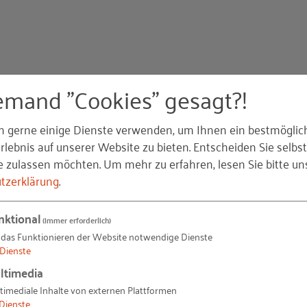
emand "Cookies" gesagt?!
 demografischen Wandel
n gerne einige Dienste verwenden, um Ihnen ein bestmöglic
lebnis auf unserer Website zu bieten. Entscheiden Sie selbst
e zulassen möchten.
Um mehr zu erfahren, lesen Sie bitte un
uktionsvorgesetzten
tzerklärung
.
ung
nktional
(immer erforderlich)
gte einbinden: Stärken nutzen, Schwächen kompensieren
 das Funktionieren der Website notwendige Dienste
Dienste
eit
ltimedia
häftigten fördern
svorgesetzten im demograf
timediale Inhalte von externen Plattformen
Dienste