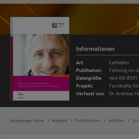
Informationen
Art:
Leitfaden
Publikation:
Führung im d
Dateigröße:
969 KB (PDF)
Projekt:
Fachkräfte fü
Verfasst von:
Dr. Andreas H
Home
Angebot
Publikationen
Leitfaden
20
Sie sind hier: