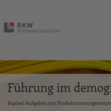
Zur Navigation springen
Zum Hauptinhalt springen
Führung im demogr
Kapitel:
Aufgaben von Produktionsvorgesetzt