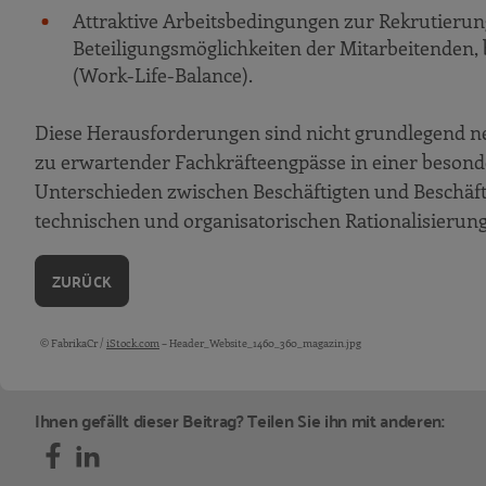
Attraktive Arbeitsbedingungen zur Rekrutierung
Beteiligungsmöglichkeiten der Mitarbeitenden, 
(Work-Life-Balance).
Diese Herausforderungen sind nicht grundlegend neu.
zu erwartender Fachkräfteengpässe in einer besonde
Unterschieden zwischen Beschäftigten und Beschäf
technischen und organisatorischen Rationalisierun
ZURÜCK
© FabrikaCr /
iStock.com
– Header_Website_1460_360_magazin.jpg
Bildquellen und Copyright-Hinweise
Ihnen gefällt dieser Beitrag? Teilen Sie ihn mit anderen: