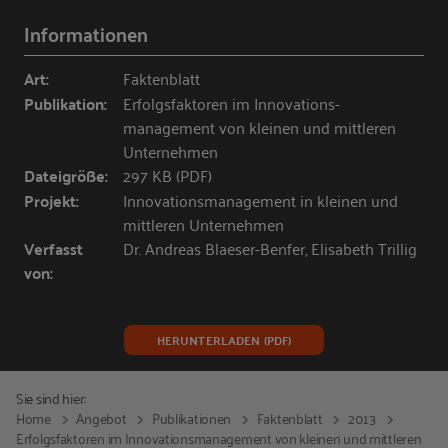
Informationen
Art:
Faktenblatt
Publikation:
Erfolgsfaktoren im Innovations­
management von kleinen und mittleren
Unternehmen
Dateigröße:
297 KB (PDF)
Projekt:
Innovationsmanagement in kleinen und
mittleren Unternehmen
Verfasst
Dr. Andreas Blaeser-Benfer, Elisabeth Trillig
von:
HERUNTERLADEN (PDF)
Sie sind hier:
Home
Angebot
Publikationen
Faktenblatt
2013
Erfolgsfaktoren im Innovations­management von kleinen und mittleren