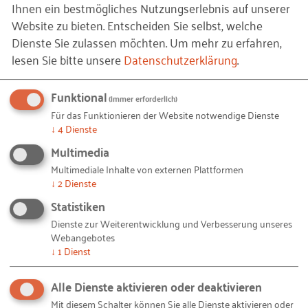
Ihnen ein bestmögliches Nutzungserlebnis auf unserer
kleinen und mittleren
Website zu bieten. Entscheiden Sie selbst, welche
Dienste Sie zulassen möchten.
Um mehr zu erfahren,
Unternehmen
lesen Sie bitte unsere
Datenschutzerklärung
.
Funktional
(immer erforderlich)
Erfolgsfaktoren im
Für das Funktionieren der Website notwendige Dienste
↓
4
Dienste
Innovations­ management von
Multimedia
kleinen und mittleren
Multimediale Inhalte von externen Plattformen
↓
2
Dienste
Unternehmen
Statistiken
Dienste zur Weiterentwicklung und Verbesserung unseres
Wesentliche Voraussetzungen für den zukünftigen
Webangebotes
↓
1
Dienst
Unternehmenserfolg sind die Entwicklung und
Vermarktung neuer Produkte und Dienstleistungen.
Alle Dienste aktivieren oder deaktivieren
Dafür ist die Fähigkeit von Unternehmen,
Mit diesem Schalter können Sie alle Dienste aktivieren oder