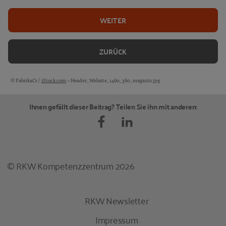
WEITER
ZURÜCK
© FabrikaCr /
iStock.com
– Header_Website_1460_360_magazin.jpg
Bildquellen und Copyright-Hinweise
Ihnen gefällt dieser Beitrag? Teilen Sie ihn mit anderen:
© RKW Kompetenzzentrum 2026
RKW Newsletter
Impressum