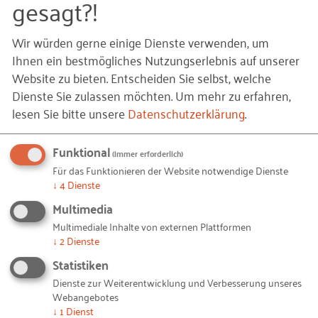
gesagt?!
Ressourceneffizienz zielt deshalb nicht nur auf die
Schonung der natürlichen Ressourcen ab, sondern
Wir würden gerne einige Dienste verwenden, um
ebenso ein Beitrag zur Sicherung der
Ihnen ein bestmögliches Nutzungserlebnis auf unserer
Wettbewerbsfähigkeit der produzierenden
Website zu bieten. Entscheiden Sie selbst, welche
Wirtschaft, insbesondere des Mittelstandes.
Dienste Sie zulassen möchten.
Um mehr zu erfahren,
lesen Sie bitte unsere
Datenschutzerklärung
.
Eine Energie- und Stoffstromanalyse ermöglicht die
Analyse der Material- und Stoffströme innerhalb
eines Produktionssystems. Die Analyse erleichtert
Funktional
(immer erforderlich)
es, Ressourcen sparsam einzusetzen, Kosten zu
Für das Funktionieren der Website notwendige Dienste
↓
4
Dienste
sparen und die Produktion nachhaltiger zu
Multimedia
gestalten.
Multimediale Inhalte von externen Plattformen
Weitere Faktenblätter, die in der Reihe "Effizient mit
↓
2
Dienste
Ressourcen umgehen" erschienen sind:
Statistiken
Dienste zur Weiterentwicklung und Verbesserung unseres
Faktenblatt: Materialflusskostenrechnung
Webangebotes
Die Materialflusskostenrechnung ist eine
↓
1
Dienst