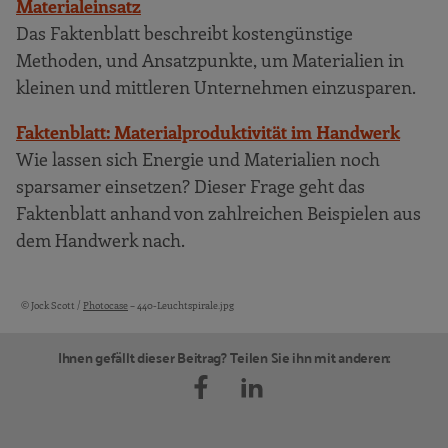
Materialeinsatz
Das Faktenblatt beschreibt kostengünstige
Methoden, und Ansatzpunkte, um Materialien in
kleinen und mittleren Unternehmen einzusparen.
Faktenblatt: Materialproduktivität im Handwerk
Wie lassen sich Energie und Materialien noch
sparsamer einsetzen? Dieser Frage geht das
Faktenblatt anhand von zahlreichen Beispielen aus
dem Handwerk nach.
© Jock Scott /
Photocase
– 440-Leuchtspirale.jpg
Bildquellen und Copyright-Hinweise
Ihnen gefällt dieser Beitrag? Teilen Sie ihn mit anderen: