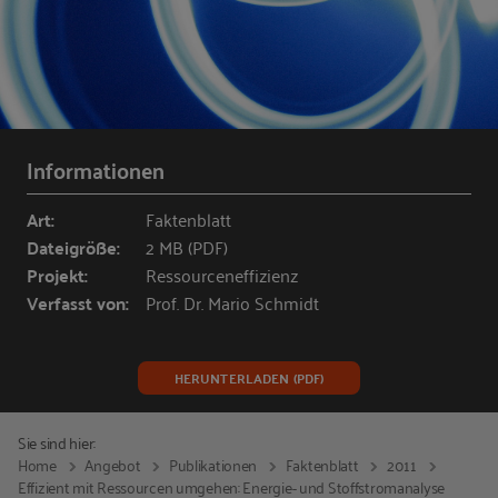
Informationen
Art:
Faktenblatt
Dateigröße:
2 MB (PDF)
Projekt:
Ressourceneffizienz
Verfasst von:
Prof. Dr. Mario Schmidt
HERUNTERLADEN (PDF)
Sie sind hier:
Home
Angebot
Publikationen
Faktenblatt
2011
Effizient mit Ressourcen umgehen: Energie- und Stoffstromanalyse