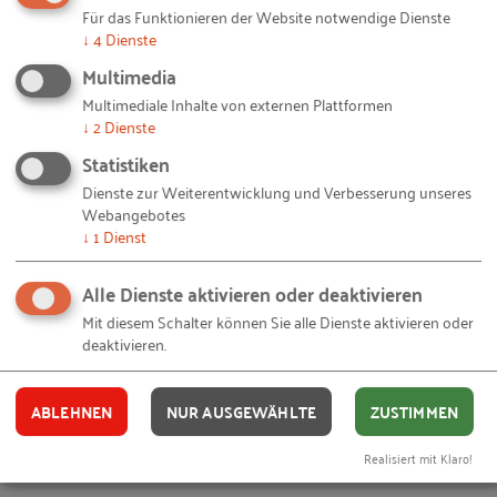
Ihnen gefällt dieser Beitrag? Teilen Sie ihn mit anderen:
Für das Funktionieren der Website notwendige Dienste
↓
4
Dienste
Multimedia
Multimediale Inhalte von externen Plattformen
↓
2
Dienste
Bleiben Sie auf dem Laufenden!
Statistiken
Dienste zur Weiterentwicklung und Verbesserung unseres
Mit unseren RKW Alerts bleiben Sie immer auf dem
Webangebotes
Laufenden. Wir informieren Sie automatisch und
↓
1
Dienst
kostenlos, sobald es etwas Neues zum Projekt
Alle Dienste aktivieren oder deaktivieren
"
Wirkungsanalysen Innovationsförderung
" auf
Mit diesem Schalter können Sie alle Dienste aktivieren oder
unserer Website gibt. Alles, was Sie dafür brauchen,
deaktivieren.
ist eine E-Mail-Adresse und 10 Sekunden Zeit.
IHRE E-MAIL-ADRESSE
ABLEHNEN
NUR AUSGEWÄHLTE
ZUSTIMMEN
Realisiert mit Klaro!