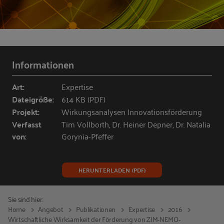
Informationen
Art:
Expertise
Dateigröße:
614 KB (PDF)
Projekt:
Wirkungsanalysen Innovationsförderung
Verfasst
Tim Vollborth, Dr. Heiner Depner, Dr. Natalia
von:
Gorynia-Pfeffer
HERUNTERLADEN (PDF)
Sie sind hier:
Home
Angebot
Publikationen
Expertise
2016
Wirtschaftliche Wirksamkeit der Förderung von ZIM-NEMO-