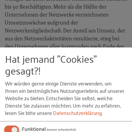
bis 50 Beschäftigten. Mehr als die Hälfte der
Unternehmen der Netzwerke verzeichneten
Umsatzzuwächse aufgrund der
Netzwerkmitgliedschaft. Der Anteil am Umsatz, der
aus den Netzwerkaktivitäten resultierte, stieg bei
den Unternehmen aller Juryrunden nach Ende der
Hat jemand "Cookies"
Förderung bis 2015 deutlich an. Insgesamt erfuhren
über zwei Drittel der Unternehmen durch die
gesagt?!
Netzwerkmitgliedschaft positive Einflüsse auf die
Erweiterung und Verstetigung ihrer FuE-
Wir würden gerne einige Dienste verwenden, um
Tätigkeiten. Gleichzeitig erweiterten die meisten
Ihnen ein bestmögliches Nutzungserlebnis auf unserer
Unternehmen ihre Technologiekompetenzen und
Website zu bieten. Entscheiden Sie selbst, welche
Innovationsfähigkeiten.
Dienste Sie zulassen möchten.
Um mehr zu erfahren,
lesen Sie bitte unsere
Datenschutzerklärung
.
© FabrikaCr /
iStock.com
– Header_Website_1460_360_magazin.jpg
Bildquellen und Copyright-Hinweise
Funktional
(immer erforderlich)