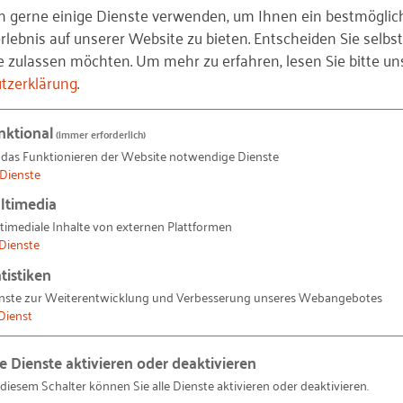
n gerne einige Dienste verwenden, um Ihnen ein bestmöglic
lebnis auf unserer Website zu bieten. Entscheiden Sie selbst
e zulassen möchten.
Um mehr zu erfahren, lesen Sie bitte un
tzerklärung
.
nktional
(immer erforderlich)
 das Funktionieren der Website notwendige Dienste
Dienste
enz
ltimedia
 Bauwirtschaft
timediale Inhalte von externen Plattformen
Dienste
tistiken
sweit aktive und gemeinnützige Forschungs- und Entwi
nste zur Weiterentwicklung und Verbesserung unseres Webangebotes
Dienst
 V. an der Schnittstelle zwischen Wissenschaft, Politik 
as RKW Kompetenzzentrum vom Bundesministerium für W
le Dienste aktivieren oder deaktivieren
 diesem Schalter können Sie alle Dienste aktivieren oder deaktivieren.