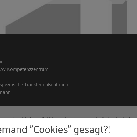
on
KW Kompetenzzentrum
spezifische Transfermaßnahmen
hmann
2016
RG-Bau im RKW Kompetenzzentrum
Ihr Partner für die Bau
emand "Cookies" gesagt?!