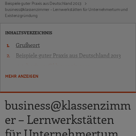
Beispiele guter Praxis aus Deutschland 2013
business@klassenzimmer – Lernwerkstätten für Unternehmertum und
Existenzgründung
INHALTSVERZEICHNIS
Grußwort
Beispiele guter Praxis aus Deutschland 2013
business@klassenzimmer –
Lernwerkstätten für Unternehmertum
MEHR ANZEIGEN
und Existenzgründung
designwerkstatt coburg
business@klassenzimm
EffCheck
InterKulturManagement.
er – Lernwerkstätten
Kulturmanagement in sächsischen und
niederschlesischen Schulen
für Unternehmertum