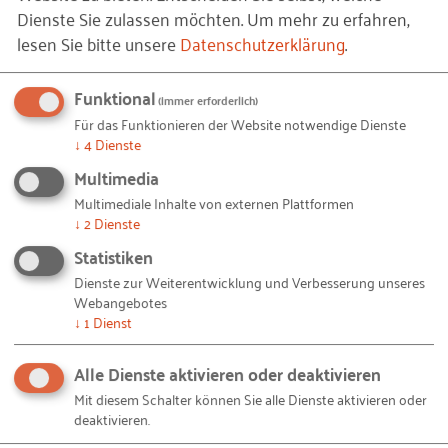
Dienste Sie zulassen möchten.
Um mehr zu erfahren,
Unternehmerbild objektiviert und die
lesen Sie bitte unsere
Datenschutzerklärung
.
Risiken und Chancen der
Selbstständigkeit werden praxisnah
Funktional
(immer erforderlich)
beleuchtet.
Für das Funktionieren der Website notwendige Dienste
↓
4
Dienste
- Andreas Jonas, Geschäftsführer STIC
Multimedia
Wirtschaftsfördergesellschaft Märkisch-
Multimediale Inhalte von externen Plattformen
↓
2
Dienste
Oderland mbH -
Statistiken
Dienste zur Weiterentwicklung und Verbesserung unseres
Webangebotes
Durchführende Organisation:
STIC
↓
1
Dienst
Wirtschaftsfördergesellschaft Märkisch-Oderland
mbH
Alle Dienste aktivieren oder deaktivieren
Mit diesem Schalter können Sie alle Dienste aktivieren oder
Projektstart:
2008
deaktivieren.