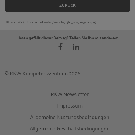
ZURÜCK
© FabrikaCr /
iStock.com
– Header_Website_1460_360_magazin.jpg
Bildquellen und Copyright-Hinweise
Ihnen gefällt dieser Beitrag? Teilen Sie ihn mit anderen:
© RKW Kompetenzzentrum 2026
RKW Newsletter
Impressum
Allgemeine Nutzungsbedingungen
Allgemeine Geschäftsbedingungen