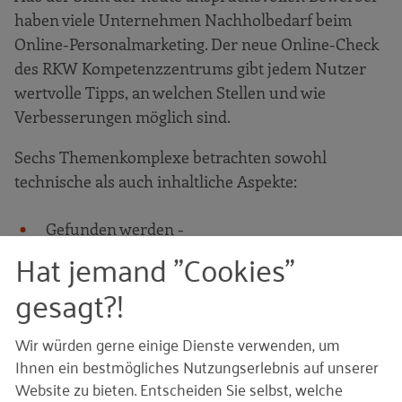
haben viele Unternehmen Nachholbedarf beim
Online-Personalmarketing. Der neue Online-Check
des RKW Kompetenzzentrums gibt jedem Nutzer
wertvolle Tipps, an welchen Stellen und wie
Verbesserungen möglich sind.
Sechs Themenkomplexe betrachten sowohl
technische als auch inhaltliche Aspekte:
Gefunden werden -
Suchmaschinenoptimierung
Hat jemand "Cookies"
Bewerbergruppen - Wie informieren Sie
gesagt?!
Schüler, Berufserfahrene oder Führungskräfte?
Arbeitgeberdarstellung
Wir würden gerne einige Dienste verwenden, um
Ihnen ein bestmögliches Nutzungserlebnis auf unserer
Stellenangebot & Bewerbung
Website zu bieten. Entscheiden Sie selbst, welche
Bewerberbrille: Welche Erfahrungen macht ein