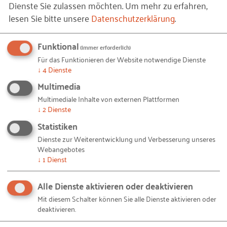
Dienste Sie zulassen möchten.
Um mehr zu erfahren,
Interessent?
lesen Sie bitte unsere
Datenschutzerklärung
.
Der erste emotionale Eindruck: Wie "fühlt" es
sich an, bei Ihnen zu arbeiten?
Funktional
(immer erforderlich)
Für das Funktionieren der Website notwendige Dienste
↓
4
Dienste
Dreifacher Zusatznutzen
Multimedia
Multimediale Inhalte von externen Plattformen
Für jeden Themenkomplex weist der Check ein
↓
2
Dienste
Zwischenergebnis aus. So lässt sich gezielt an den
Statistiken
Stellen ansetzen, die den größten Handlungsbedarf
Dienste zur Weiterentwicklung und Verbesserung unseres
aufzeigen.
Webangebotes
↓
1
Dienst
Wer den Karriereseiten-Check wiederholt, kann
seine Ergebnisse miteinander vergleichen.
Alle Dienste aktivieren oder deaktivieren
Verbesserungen schlagen sich direkt nieder.
Mit diesem Schalter können Sie alle Dienste aktivieren oder
deaktivieren.
Das eigene Check-Ergebnis kann mit dem aller