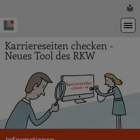
Zur Navigation springen
Zum Hauptinhalt springen
Karriereseiten checken -
Neues Tool des RKW
Informationen