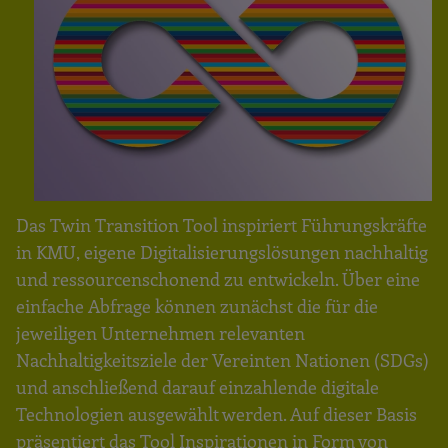
Das Twin Transition Tool inspiriert Führungskräfte
in KMU, eigene Digitalisierungslösungen nachhaltig
und ressourcenschonend zu entwickeln. Über eine
einfache Abfrage können zunächst die für die
jeweiligen Unternehmen relevanten
Nachhaltigkeitsziele der Vereinten Nationen (SDGs)
und anschließend darauf einzahlende digitale
Technologien ausgewählt werden. Auf dieser Basis
präsentiert das Tool Inspirationen in Form von