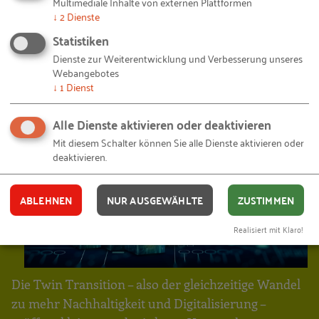
Multimediale Inhalte von externen Plattformen
Welche Rolle spielt die
↓
2
Dienste
Digitalisierung? Was ist dran
Statistiken
an der sogenannten „Twin
Dienste zur Weiterentwicklung und Verbesserung unseres
Webangebotes
Transition“?
↓
1
Dienst
Alle Dienste aktivieren oder deaktivieren
Mit diesem Schalter können Sie alle Dienste aktivieren oder
deaktivieren.
ABLEHNEN
NUR AUSGEWÄHLTE
ZUSTIMMEN
Realisiert mit Klaro!
Die Twin Transition – also der gleichzeitige Wandel
zu mehr Nachhaltigkeit und Digitalisierung –