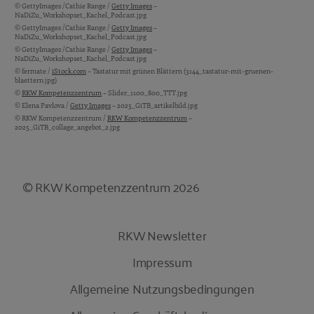
© GettyImages /Cathie Range /
Getty Images
–
NaDiZu_Workshopset_Kachel_Podcast.jpg
© GettyImages /Cathie Range /
Getty Images
–
NaDiZu_Workshopset_Kachel_Podcast.jpg
© GettyImages /Cathie Range /
Getty Images
–
NaDiZu_Workshopset_Kachel_Podcast.jpg
© fermate /
iStock.com
– Tastatur mit grünen Blättern (3144_tastatur-mit-gruenen-
blaettern.jpg)
©
RKW Kompetenzzentrum
– Slider_1100_800_TTT.jpg
© Elena Pavlova /
Getty Images
– 2025_GiTB_artikelbild.jpg
© RKW Kompetenzzentrum /
RKW Kompetenzzentrum
–
2025_GiTB_collage_angebot_2.jpg
© RKW Kompetenzzentrum 2026
RKW Newsletter
Impressum
Allgemeine Nutzungsbedingungen