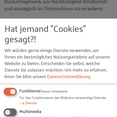
Nachschlagewerk, um Nachhaltigkeit strukturiert
und strategisch im Unternehmen zu verankern.
Hat jemand "Cookies"
ZUM LEITFADEN
gesagt?!
Wir würden gerne einige Dienste verwenden, um
Ihnen ein bestmögliches Nutzungserlebnis auf unserer
Website zu bieten. Entscheiden Sie selbst, welche
Twin Transition -
Dienste Sie zulassen möchten.
Um mehr zu erfahren,
Nachhaltigkeit und
lesen Sie bitte unsere
Datenschutzerklärung
.
Digitalisierung zusammen
Funktional
(immer erforderlich)
denken
Für das Funktionieren der Website notwendige Dienste
↓
4
Dienste
Multimedia