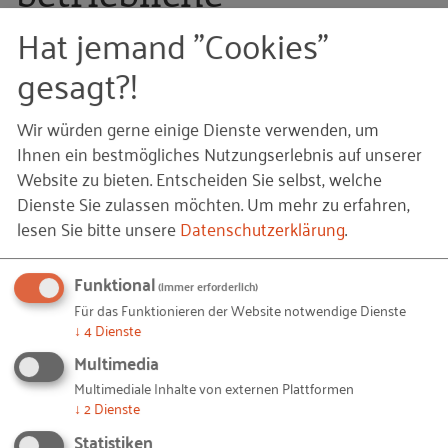
Gefährdungsbeurteilun
Hat jemand "Cookies"
gesagt?!
g
Wir würden gerne einige Dienste verwenden, um
Ihnen ein bestmögliches Nutzungserlebnis auf unserer
Integration des Risikos Sucht
Website zu bieten. Entscheiden Sie selbst, welche
Dienste Sie zulassen möchten.
Um mehr zu erfahren,
in die betriebliche
lesen Sie bitte unsere
Datenschutzerklärung
.
Gefährdungsbeurteilung
Funktional
(immer erforderlich)
Aus Sicht der Experten kann zudem eine
Für das Funktionieren der Website notwendige Dienste
konsequente Umsetzung der betrieblichen
↓
4
Dienste
Gefährdungsbeurteilung Suchtprävention
Multimedia
befördern. Auch über die
Multimediale Inhalte von externen Plattformen
↓
2
Dienste
Betriebssicherheitsverordnung kann –
insbesondere bei gefahrgeneigten Tätigkeiten im
Statistiken