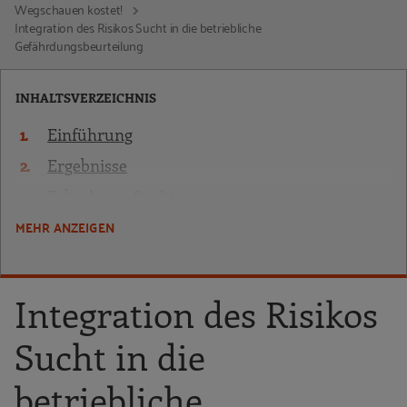
Wegschauen kostet!
Integration des Risikos Sucht in die betriebliche
Gefährdungsbeurteilung
INHALTSVERZEICHNIS
Einführung
Ergebnisse
Tabuthema Sucht
MEHR ANZEIGEN
Ansatzpunkte zur Entwicklung von
Suchtprävention in KKU
Integration des Risikos Sucht in die betriebliche
Integration des Risikos
Gefährdungsbeurteilung
Sucht in die
betriebliche