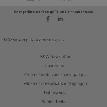
Bildquellen und Copyright-Hinweise
Ihnen gefällt dieser Beitrag? Teilen Sie ihn mit anderen:
© RKW Kompetenzzentrum 2026
RKW Newsletter
Impressum
Allgemeine Nutzungsbedingungen
Allgemeine Geschäftsbedingungen
Datenschutz
Barrierefreiheit