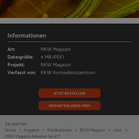
Informationen
Art:
RKW Magazin
Dateigröße:
9 MB (PDF)
Projekt:
RKW Magazin
Verfasst von:
RKW Kompetenzzentrum
JETZT BESTELLEN
HERUNTERLADEN (PDF)
Sie sind hier:
Home
Angebot
Publikationen
RKW Magazin
2012
RKW Magazin: Arbeiten bis 67?