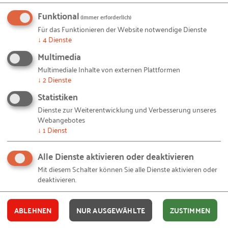
Das RKW Magazin wird zukünftig nur noch als digitales
Funktional
(immer erforderlich)
Magazin erscheinen. Bitte nutzen Sie diesen Service und
Für das Funktionieren der Website notwendige Dienste
abonnieren Sie das neue digitale RKW Magazin hier
.
↓
4
Dienste
Multimedia
Multimediale Inhalte von externen Plattformen
↓
2
Dienste
Ihre Daten
Statistiken
ANREDE
Dienste zur Weiterentwicklung und Verbesserung unseres
Webangebotes
↓
1
Dienst
VORNAME
Alle Dienste aktivieren oder deaktivieren
Mit diesem Schalter können Sie alle Dienste aktivieren oder
deaktivieren.
NACHNAME
ABLEHNEN
NUR AUSGEWÄHLTE
ZUSTIMMEN