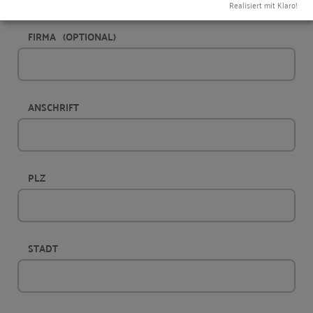
Realisiert mit Klaro!
FIRMA
(OPTIONAL)
ANSCHRIFT
PLZ
STADT