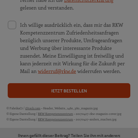
gelesen und verstanden.
Ich willige ausdrücklich ein, dass mir das RKW
Kompetenzzentrum Zufriedenheitsanfragen
bezüglich unserer Produkte, Umfrageanfragen
und Werbung über interessante Produkte
zusendet. Meine Einwilligung ist freiwillig und
kann jederzeit mit Wirkung für die Zukunft per
Mail an
widerruf@rkw.de
widerrufen werden.
JETZT BESTELLEN
© FabrikaCr /
iStock.com
– Header_Website_1460_360_magazin.jpg
Bildquellen und Copyright-Hinweise
© Eigene Darstellung /
RKW Kompetenzzentrum
– 20170427-rkw-magazin-cover.jpg
© Eigene Darstellung /
RKW Kompetenzzentrum
– 20170427-anders_machen.jpg
Ihnen gefällt dieser Beitrag? Teilen Sie ihn mit anderen: