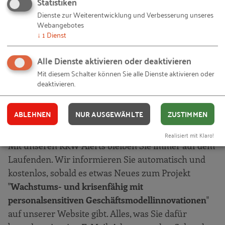
Statistiken
Adresse können Sie den Managementbrief auch
Dienste zur Weiterentwicklung und Verbesserung unseres
Webangebotes
abonnieren.
↓
1
Dienst
Alle Dienste aktivieren oder deaktivieren
Ihnen gefällt dieser Beitrag? Teilen Sie ihn mit anderen:
Mit diesem Schalter können Sie alle Dienste aktivieren oder
deaktivieren.
ABLEHNEN
NUR AUSGEWÄHLTE
ZUSTIMMEN
Bleiben Sie auf dem Laufenden!
Realisiert mit Klaro!
Mit unseren RKW Alerts bleiben Sie immer auf dem
Laufenden. Wir informieren Sie automatisch und
kostenlos, sobald es etwas Neues zum Projekt
"
Wachstums- und krisenfähig mit
personalsensitiven Geschäftsmodellinnovationen
"
auf unserer Website gibt. Alles, was Sie dafür