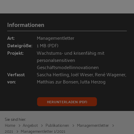
Informationen
Art:
Managementletter
Dateigröße:
1 MB (PDF)
Projekt:
Wachstums- und krisenfähig mit
personalsensitiven
Geschäftsmodellinnovationen
Verfasst
Sascha Hertling, Joël Weser, René Wagener,
von:
Matthias zur Bonsen, Jutta Herzog
HERUNTERLADEN (PDF)
Sie sind hier:
Home
Angebot
Publikationen
Managementletter
2021
Managementletter 1/2021