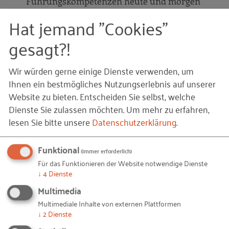
Führungskompetenzen heute und morgen
gefragt sind" (S. 12) von René Wagener
Hat jemand "Cookies"
"Mit Achtsamkeit die kollektive Intelligenz
gesagt?!
entfesseln" (S. 15) von Matthias zur Bonsen &
Jutta Herzog
Wir würden gerne einige Dienste verwenden, um
Ihnen ein bestmögliches Nutzungserlebnis auf unserer
Website zu bieten. Entscheiden Sie selbst, welche
Dienste Sie zulassen möchten.
Um mehr zu erfahren,
Das Thema "Kompetenzen der Zukunft" ist für uns
lesen Sie bitte unsere
Datenschutzerklärung
.
als Team "Chefsachen" ein wichtiges Zukunftsthema.
Insofern ist dieser Managementletter ein Vorgriff
Funktional
auf einige Produkte, die ab Ende dieses Jahres in der
(immer erforderlich)
Reihe Chefsachen erscheinen werden.
Für das Funktionieren der Website notwendige Dienste
↓
4
Dienste
In diesem Sinne wünschen wir Ihnen eine
Multimedia
inspirierende Lektüre und freuen uns natürlich
Multimediale Inhalte von externen Plattformen
immer über Ihr Feedback zu dieser Ausgabe per E-
↓
2
Dienste
Mail unter
chefsachen(at)rkw.de
! Über diese