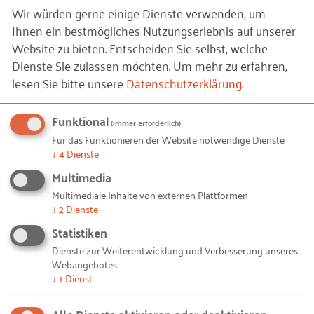
Wir würden gerne einige Dienste verwenden, um
Ihnen ein bestmögliches Nutzungserlebnis auf unserer
Der Zukunftsmarkt 50plus bietet großes Potenzial:
Website zu bieten. Entscheiden Sie selbst, welche
Bereits heute stammt jeder zweite Euro des
Dienste Sie zulassen möchten.
Um mehr zu erfahren,
privaten Konsums von Käufern, die das fünfzigste
lesen Sie bitte unsere
Datenschutzerklärung
.
Lebensjahr überschritten haben. Weiteres
Marktpotenzial eröffnet sich dort, wo Kunden aller
Funktional
(immer erforderlich)
Altersgruppen von innovativen,
Für das Funktionieren der Website notwendige Dienste
generationengerechten Produkten und
↓
4
Dienste
Dienstleistungen profitieren. Der demografische
Multimedia
Wandel bietet Unternehmen aber nicht nur
Multimediale Inhalte von externen Plattformen
Chancen; er stellt sie auch vor besondere
↓
2
Dienste
Herausforderungen: Reife Konsumenten stellen
Statistiken
hohe Ansprüche. Neue Produkte und
Dienste zur Weiterentwicklung und Verbesserung unseres
Dienstleistungen müssen veränderten
Webangebotes
↓
1
Dienst
Vorstellungen und Bedürfnissen genügen. Sie
müssen den Wünschen nach Funktionalität,