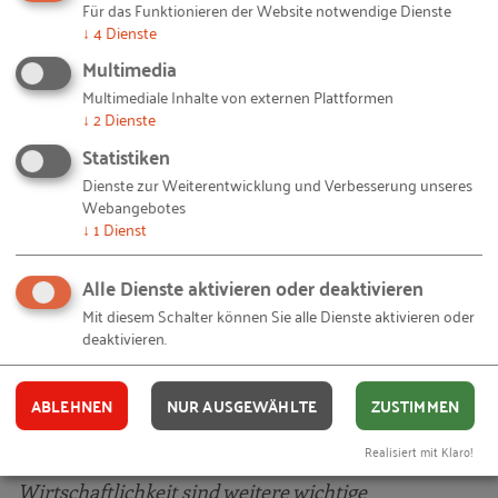
Für das Funktionieren der Website notwendige Dienste
befragten Unternehmen des Monitoring Report
↓
4
Dienste
DIGITAL (BMWi 2018) einen starken bis sehr starken
Multimedia
Einfluss der Digitalisierung auf den
Multimediale Inhalte von externen Plattformen
Unternehmenserfolg. Einer aktuellen Bitkom-
↓
2
Dienste
Studie zufolge sehen 88 Prozent der Befragten
Statistiken
große bis mittlere Potenziale durch den Einsatz
Dienste zur Weiterentwicklung und Verbesserung unseres
digitaler Technologien für den verbesserten
Webangebotes
↓
1
Dienst
Kundenservice, lediglich 36 Prozent erwarten in
diesem Umfang Effekte der Mitarbeiterbindung
Alle Dienste aktivieren oder deaktivieren
(Tata/Bitkom 2019). Fragen, die in einer anderen
Mit diesem Schalter können Sie alle Dienste aktivieren oder
Studie den Einsatz von Assistenzsystemen in den
deaktivieren.
Blick nehmen, kommen zu ähnlichen Ergebnissen:
„Vier von fünf Teilnehmern hoffen auf eine höhere
ABLEHNEN
NUR AUSGEWÄHLTE
ZUSTIMMEN
Produktivität durch digitale Assistenzsysteme.
Realisiert mit Klaro!
Prozesskontrolle, Produktqualität und
Wirtschaftlichkeit sind weitere wichtige