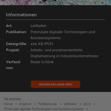
Informationen
Art:
Leitfaden
Publikation:
Potenziale digitaler Technologien und
Assistenzsysteme
Dateigröße:
496 KB (PDF)
Projekt:
Arbeits- und prozessorientierte
Digitalisierung in Industrieunternehmen
Verfasst
Beate Schlink
von:
HERUNTERLADEN (PDF)
Sie sind hier:
Home
Angebot
Publikationen
Leitfaden
2020
Potenziale digitaler Technologien und Assistenzsysteme