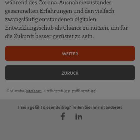
während des Corona-Ausnahmezustandes
gesammelten Erfahrungen und den vielfach
zwangsläufig entstandenen digitalen
Entwicklungsschub als Chance zu nutzen, um für
die Zukunft besser gerüstet zu sein.
WEITER
ZURÜCK
© AF-studio /
iStock.com
– Grafik Aprodi (1751_grafik_aprodi.jpg)
Bildquellen und Copyright-Hinweise
Ihnen gefällt dieser Beitrag? Teilen Sie ihn mit anderen: