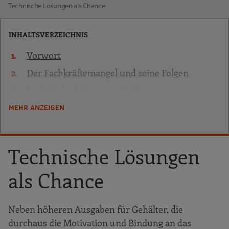
Technische Lösungen als Chance
INHALTSVERZEICHNIS
Vorwort
Der Fachkräftemangel und seine Folgen
Technische Lösungen als Chance
MEHR ANZEIGEN
Digitale Assistenzsysteme – Unterstützung
beim Arbeiten, Lernen und Entscheiden
Den Nutzen digitaler Technologien
Technische Lösungen
ausschöpfen
Umsetzungshilfen
als Chance
Förderprogramme
Quellen
Neben höheren Ausgaben für Gehälter, die
RKW Netzwerk
durchaus die Motivation und Bindung an das