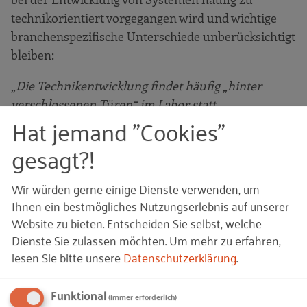
technikorientiert vorgegangen wird und wichtige
branchenspezifische Unterschiede unberücksichtigt
bleiben:
„Die Technikentwicklung findet häufig „hinter
verschlossenen Türen“ im Labor statt.
Hat jemand "Cookies"
Ingenieurinnen und Ingenieure mit
unzureichender Kenntnis der Branche arbeiten an
gesagt?!
Lösungen, um die Pflege am und mit dem Menschen
zu erleichtern. Sie haben eine andere Berufskultur
Wir würden gerne einige Dienste verwenden, um
verinnerlicht, die mit pflegerischen Werten
Ihnen ein bestmögliches Nutzungserlebnis auf unserer
kollidiert (kollidieren kann): Während sie ihre
Website zu bieten. Entscheiden Sie selbst, welche
Befriedigung aus der Entwicklung technischer
Dienste Sie zulassen möchten.
Um mehr zu erfahren,
Lösungen erhalten, möchten Pflegende Menschen
lesen Sie bitte unsere
Datenschutzerklärung
.
helfen.“ (BGW 2017)
Funktional
(immer erforderlich)
Andererseits konstatieren mehr als 70 Prozent der