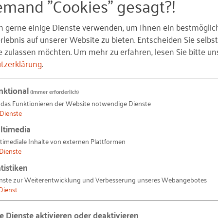
emand "Cookies" gesagt?!
n gerne einige Dienste verwenden, um Ihnen ein bestmöglic
lebnis auf unserer Website zu bieten. Entscheiden Sie selbst
tenzzentren
e zulassen möchten.
Um mehr zu erfahren, lesen Sie bitte un
tzerklärung
.
nktional
(immer erforderlich)
 das Funktionieren der Website notwendige Dienste
Dienste
enzzentrum
ltimedia
timediale Inhalte von externen Plattformen
Dienste
tistiken
nste zur Weiterentwicklung und Verbesserung unseres Webangebotes
Sicherheit, Datenschutz
Dienst
d Handbuch
le Dienste aktivieren oder deaktivieren