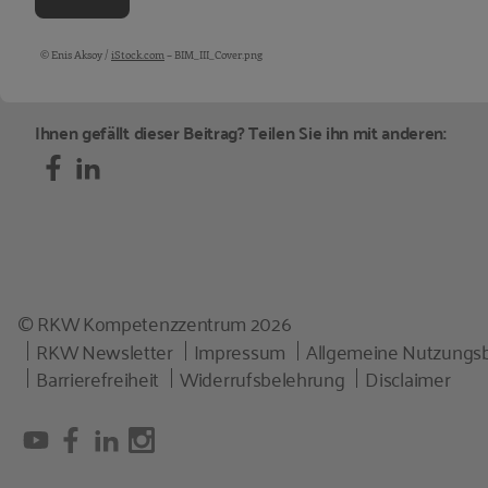
© Enis Aksoy /
iStock.com
– BIM_III_Cover.png
Bildquellen und Copyright-Hinweise
Ihnen gefällt dieser Beitrag? Teilen Sie ihn mit anderen:
© RKW Kompetenzzentrum 2026
RKW Newsletter
Impressum
Allgemeine Nutzungs
Barrierefreiheit
Widerrufsbelehrung
Disclaimer