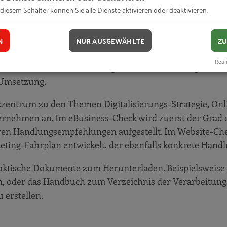
nzzentrum (eBZ) ist im Rahmen der Förderinitiative Mi
 diesem Schalter können Sie alle Dienste aktivieren oder deaktivieren.
g von Handwerksunternehmen zu Fragen der Digitalisieru
.
N
NUR AUSGEWÄHLTE
ZU
im Rahmen des Förderprogramms go-digital des Bundesmi
Reali
eBZ. Werden im Rahmen der geförderten Beratung Maßnahm
 Umsetzung.
zzentrum zu den Themen Digitalisierungs-Strategie, Onl
nehmen an. Im eBusiness-Check wird zuerst der Grad d
klaren Handlungsempfehlungen aufgestellt. Im Website-
keting-Fahrplan entwickelt, der ebenfalls konkrete Han
aktische Dokumente zum Herunterladen. Beispielsweise d
eten, oder das Handbuch zum Verzeichnis der Verarbeitung
erstellen.