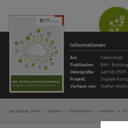
Informationen
Art:
Faktenblatt
Publikation:
BIM - Building
Dateigröße:
248 KB (PDF)
Projekt:
Digitale Komp
Verfasst von:
Steffen Walln
Home
Angebot
Publikationen
Leitfaden
20
Sie sind hier: