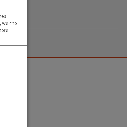
hes
, welche
sere