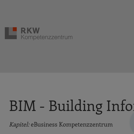
Zur Navigation springen
Zum Hauptinhalt springen
BIM - Building Inf
Kapitel:
eBusiness Kompetenzzentrum