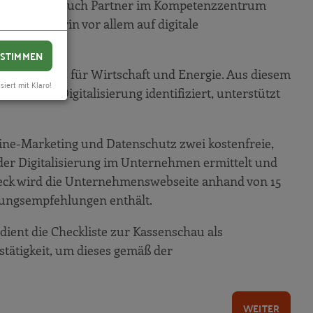
ttelstand 4.0 auch Partner im Kompetenzzentrum
ng und darin vor allem auf digitale
STIMMEN
nisteriums für Wirtschaft und Energie. Aus diesem
siert mit Klaro!
en zur Digitalisierung identifiziert, unterstützt
ine-Marketing und Datenschutz zwei kostenfreie,
er Digitalisierung im Unternehmen ermittelt und
Check wird die Unternehmenswebseite anhand von 15
dlungsempfehlungen enthält.
ient die Checkliste zur Kassenschau als
stätigkeit, um dieses gemäß der
WEITER