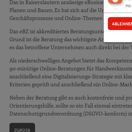
Das in Kaiserslautern ansässige eBusiness Kompete
Mit
Planen und Bauen. Es hat sich auf die Unterstützun
Geschäftsprozesse und Online-Themen spezialisiert
ABLEHNE
Das eBZ ist akkreditiertes Beratungsunternehmen 
Grund ist die Beratung das wichtigste Angebot des 
es das betroffene Unternehmen auch direkt bei der
Als niederschwelliges Angebot bietet das Kompeten
90-minütige Online-Beratungen für Handwerksunter
anschließend eine Digitalisierungs-Strategie mit 
Kriterien geprüft und anschließend ein Online-Mar
Neben der Beratung gibt es auch kostenfreie und pr
Orientierungshilfe, sollte so ein Fall einmal eintr
Datenschutzgrundverordnung (DSGVO-konform) zu 
ZURÜCK