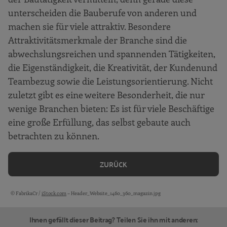
unterscheiden die Bauberufe von anderen und
machen sie für viele attraktiv. Besondere
Attraktivitätsmerkmale der Branche sind die
abwechslungsreichen und spannenden Tätigkeiten,
die Eigenständigkeit, die Kreativität, der Kundenund
Teambezug sowie die Leistungsorientierung. Nicht
zuletzt gibt es eine weitere Besonderheit, die nur
wenige Branchen bieten: Es ist für viele Beschäftige
eine große Erfüllung, das selbst gebaute auch
betrachten zu können.
ZURÜCK
© FabrikaCr /
iStock.com
– Header_Website_1460_360_magazin.jpg
Bildquellen und Copyright-Hinweise
Ihnen gefällt dieser Beitrag? Teilen Sie ihn mit anderen: