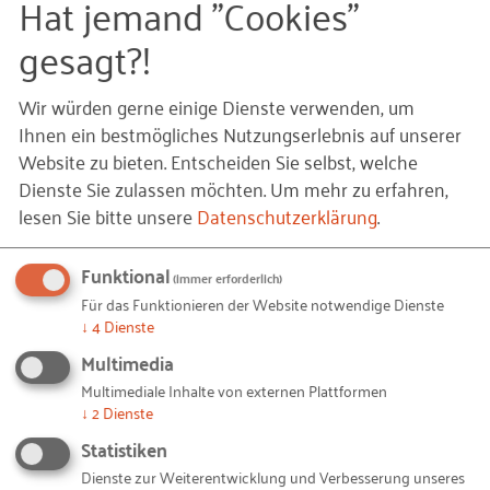
Hat jemand "Cookies"
Baubranche kann vorgebeugt werden
Fachkräftesicherung
Attraktivität der Baubranche steht im
gesagt?!
Mittelpunkt der Fachkräftesicherung
Um im Wettbewerb um Fachkräfte zu bestehen,
Wir würden gerne einige Dienste verwenden, um
müssen gerade die mittelständischen
Ihnen ein bestmögliches Nutzungserlebnis auf unserer
Bauunternehmen gerüstet sein. Unternehmen
Website zu bieten. Entscheiden Sie selbst, welche
sollten zum Beispiel Lösungen für eine bessere
Dienste Sie zulassen möchten.
Um mehr zu erfahren,
Beschäftigungsfähigkeit bei längeren Arbeitszeiten
lesen Sie bitte unsere
Datenschutzerklärung
.
bedenken, planen, wie sie ihr Personal den
jeweiligen Stärken entsprechend einsetzen können
Funktional
(immer erforderlich)
und auch langfristige Entwicklungsmöglichkeiten,
Für das Funktionieren der Website notwendige Dienste
beispielsweise in Form von Weiterbildungen,
↓
4
Dienste
sinnvoll planen, um auch eine Beschäftigung von
Multimedia
älteren Fachkräften anbieten zu können. Gerade in
Multimediale Inhalte von externen Plattformen
Bauberufen sollte auch dem Gesundheitsschutz
↓
2
Dienste
eine große Rolle eingeräumt werden. Konzepte zur
Statistiken
Vereinbarkeit von Berufsund Lebensphasen können
Dienste zur Weiterentwicklung und Verbesserung unseres