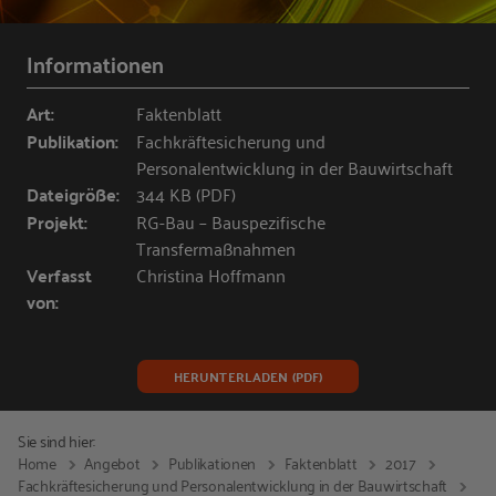
Informationen
Art:
Faktenblatt
Publikation:
Fachkräftesicherung und
Personalentwicklung in der Bauwirtschaft
Dateigröße:
344 KB (PDF)
Projekt:
RG-Bau – Bauspezifische
Transfermaßnahmen
Verfasst
Christina Hoffmann
von:
HERUNTERLADEN (PDF)
Sie sind hier:
Home
Angebot
Publikationen
Faktenblatt
2017
Fachkräftesicherung und Personalentwicklung in der Bauwirtschaft