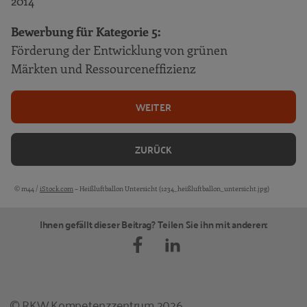
2014
Bewerbung für Kategorie 5:
Förderung der Entwicklung von grünen
Märkten und Ressourceneffizienz
WEITER
ZURÜCK
© m44 /
iStock.com
– Heißluftballon Untersicht (1234_heißluftballon_untersicht.jpg)
Bildquellen und Copyright-Hinweise
Ihnen gefällt dieser Beitrag? Teilen Sie ihn mit anderen:
© RKW Kompetenzzentrum 2026