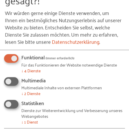
Projektmanagerin, IBB Netzwerk GmbH
Wir würden gerne einige Dienste verwenden, um
Ihnen ein bestmögliches Nutzungserlebnis auf unserer
Lebensmittelverpackungen, Tragetaschen,
Website zu bieten. Entscheiden Sie selbst, welche
Spielzeug oder Funktionstextilien – alle diese
Dienste Sie zulassen möchten.
Um mehr zu erfahren,
Produkte bestehen aus petrobasierten Kunststoffen
lesen Sie bitte unsere
Datenschutzerklärung
.
oder enthalten sie. Diese Kunststoffe können in der
Natur nur sehr schlecht abgebaut werden. Die Reste
Funktional
(immer erforderlich)
reichern sich als unerwünschter und umwelt- bzw.
Für das Funktionieren der Website notwendige Dienste
↓
4
Dienste
gesundheitsschädlicher Kunststoffmüll an, z. B. im
Meer. Die Partner des Kooperationsnetzwerks
Multimedia
„BioPlastik“ haben es sich deshalb zur Aufgabe
Multimediale Inhalte von externen Plattformen
↓
2
Dienste
gemacht, technische Projekte zur Entwicklung von
Statistiken
innovativen, biobasierten, abbaubaren und
gleichzeitig preisgünstigen Biopolymeren
Dienste zur Weiterentwicklung und Verbesserung unseres
Webangebotes
durchzuführen. Materialien aus Bioplastik –
↓
1
Dienst
insbesondere Materialien aus den bisher wenig