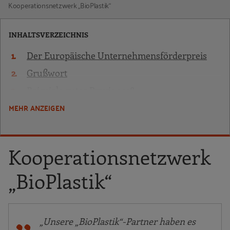
Kooperationsnetzwerk „BioPlastik“
INHALTSVERZEICHNIS
Der Europäische Unternehmensförderpreis
Grußwort
Beispiele guter Praxis 2018
MEHR ANZEIGEN
Entrepreneurship-Ökosystem Südwestfalen
„Entrepreneurship SWF“
FUTUREPRENEUR
Kooperationsnetzwerk
In|Die RegionRuhr
Kooperationsnetzwerk „BioPlastik“
„BioPlastik“
Nachfolge in Deutschland
ProjectTogether
„Unsere „BioPlastik“-Partner haben es
Servicestelle Schülerfirmen