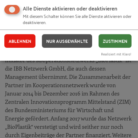
vermarkteten Polyhydroxyalkanoaten (PHA) – sollen
Alle Dienste aktivieren oder deaktivieren
dadurch deutliche Marktanteile an
Mit diesem Schalter können Sie alle Dienste aktivieren oder
Massenprodukten gewinnen. Darüber hinaus
deaktivieren.
stellen die Partner hohe Nachhaltigkeitskriterien an
die Herstellung der Biopolymere und die
ABLEHNEN
NUR AUSGEWÄHLTE
ZUSTIMMEN
Materialien selbst.
Realisiert mit Klaro!
Initiator des Kooperationsnetzwerks „BioPlastik“ ist
die IBB Netzwerk GmbH, die auch dessen
Management übernimmt. Die Zusammenarbeit der
Partner im Kooperationsnetzwerk wurde von
Januar 2014 bis Dezember 2016 im Rahmen des
Zentralen Innovationsprogramm Mittelstand (ZIM)
des Bundesministeriums für Wirtschaft und
Energie gefördert. Anfang 2017 wurde das Netzwerk
„BioPlastik“ verstetigt und wird seither nur noch
durch Eigenbeiträge der Partner finanziert. Weitere