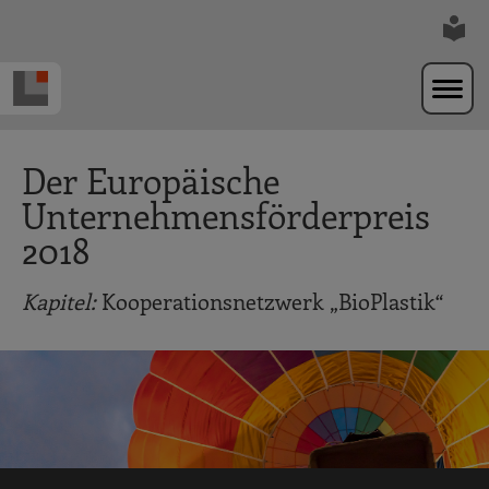
Zur Navigation springen
Zum Hauptinhalt springen
Der Europäische
Unternehmensförderpreis
2018
Kapitel:
Kooperationsnetzwerk „BioPlastik“