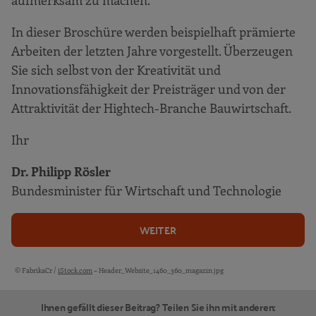
In dieser Broschüre werden beispielhaft prämierte
Arbeiten der letzten Jahre vorgestellt. Überzeugen
Sie sich selbst von der Kreativität und
Innovationsfähigkeit der Preisträger und von der
Attraktivität der Hightech-Branche Bauwirtschaft.
Ihr
Dr. Philipp Rösler
Bundesminister für Wirtschaft und Technologie
WEITER
© FabrikaCr /
iStock.com
– Header_Website_1460_360_magazin.jpg
Bildquellen und Copyright-Hinweise
Ihnen gefällt dieser Beitrag? Teilen Sie ihn mit anderen: