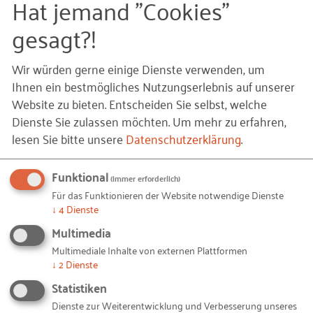
Hat jemand "Cookies"
industrie e.V.
Technologie
gesagt?!
Karlheinz Brömer – Vorsitzender des
Vorstandes des Beirates der
Wir würden gerne einige Dienste verwenden, um
Die Bauwirtschaft gehört zu den wichtigsten
Rationalisierungs-Gemeinschaft
Ihnen ein bestmögliches Nutzungserlebnis auf unserer
„Bauwesen“ im Rationalisierungs- und
Wirtschaftszweigen in Deutschland. Ihr
Website zu bieten. Entscheiden Sie selbst, welche
Innovationszentrum der Deutschen
Ausbildungs-, Studien- und Berufsangebot ist
Dienste Sie zulassen möchten.
Um mehr zu erfahren,
Wirtschaft e.V.
vielseitig und interessant. Auch im Baubereich zählt
lesen Sie bitte unsere
Datenschutzerklärung
.
die IT-Kompetenz als Schlüsselfaktor für eine
Kurzvorstellung von prämierten
Wettbewerbsarbeiten (Auswahl Wettbewerbe
erfolgreiche Karriere. IT-Anwendungen sind in der
Funktional
(2002) 2004–2012)
(immer erforderlich)
gesamten Wertschöpfungskette Bau ein
Für das Funktionieren der Website notwendige Dienste
elementarer Faktor für Innovationskraft und
Gewerblich-technischer Bereich (Auswahl
↓
4
Dienste
Wettbewerbsfähigkeit. Mit ihnen eröffnen sich ganz
8 Arbeiten)
Multimedia
neue Möglichkeiten von der Planung bis zur
Bereich Baubetriebswirtschaft (Auswahl 9
Multimediale Inhalte von externen Plattformen
Bauausführung.
Arbeiten)
↓
2
Dienste
Bereich Bauingenieurwesen (Auswahl 9
Statistiken
Die Bauwirtschaft konkurriert zunehmend mit
Arbeiten)
Dienste zur Weiterentwicklung und Verbesserung unseres
anderen Wirtschaftsbereichen um den spürbar