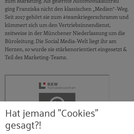
zum Marketing. Als gelernte Automobilkauffrau
ging Franziska nicht den klassischen „Medien“-Weg.
Seit 2017 gehört sie zum #teamkriegerschramm und
kümmert sich um den Vertriebsinnendienst,
zeitweise in der Münchener Niederlassung um die
Büroleitung. Die Social Media-Welt liegt ihr am
Herzen, so wurde sie stärkenorientiert eingesetzt &
Teil des Marketing-Teams.
Hat jemand "Cookies"
gesagt?!