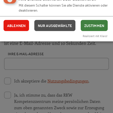
Mit diesem Schalter können Sie alle Dienste aktivieren oder
Mit unseren RKW Alerts bleiben Sie immer auf dem
deaktivieren.
Laufenden. Wir informieren Sie automatisch und
kostenlos, sobald es etwas Neues zum Projekt
ABLEHNEN
NUR AUSGEWÄHLTE
ZUSTIMMEN
"
Auszubildende als Digitalisierungsscouts
" auf
Realisiert mit Klaro!
unserer Website gibt. Alles, was Sie dafür brauchen,
ist eine E-Mail-Adresse und 10 Sekunden Zeit.
IHRE E-MAIL-ADRESSE
Ich akzeptiere die
Nutzungsbedingungen
.
Ja, ich stimme zu, dass das RKW
Kompetenzzentrum meine persönlichen Daten
zum oben genannten Zweck sowie zur Erzeugung