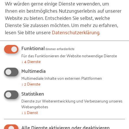
Wir würden gerne einige Dienste verwenden, um
Ihnen ein bestmögliches Nutzungserlebnis auf unserer
Website zu bieten. Entscheiden Sie selbst, welche
Dienste Sie zulassen möchten.
Um mehr zu erfahren,
lesen Sie bitte unsere
Datenschutzerklärung
.
Funktional
(immer erforderlich)
Sie finden unseren Podcast auch auf
Apple Podcasts
,
Für das Funktionieren der Website notwendige Dienste
Spotify
,
podcast.de
und
Deezer
.
↓
4
Dienste
Multimedia
© Patrick Daxenbichler /
iStock.com
– Mikro (2023_mikro.jpg)
Bildquellen und Copyright-Hinweise
Multimediale Inhalte von externen Plattformen
↓
2
Dienste
Ihnen gefällt dieser Beitrag? Teilen Sie ihn mit anderen:
Statistiken
Dienste zur Weiterentwicklung und Verbesserung unseres
Webangebotes
↓
1
Dienst
Bleiben Sie auf dem Laufenden!
Alle Dienste aktivieren oder deaktivieren