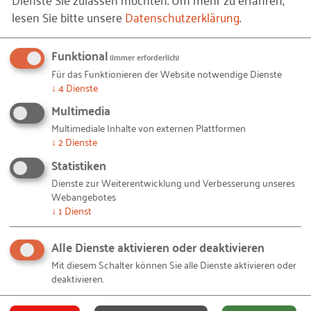
erst gar nicht. Durch Ausgleichsübungen, eine
lesen Sie bitte unsere
Datenschutzerklärung
.
richtige Körperhaltung beim Heben und Tragen und
ausreichend Bewegung können Beschäftigte viel
Funktional
(immer erforderlich)
bewirken.
Für das Funktionieren der Website notwendige Dienste
↓
4
Dienste
Aber auch der Arbeitgeber kann unterstützen: Zu
Multimedia
einer ergonomischen Gestaltung des Arbeitsplatzes
Multimediale Inhalte von externen Plattformen
gehören beispielsweise Transport- und Hebehilfen.
↓
2
Dienste
Die Beschäftigten müssen jedoch auch in der
Statistiken
Handhabung unterwiesen werden, damit die
Dienste zur Weiterentwicklung und Verbesserung unseres
Unterstützungsmöglichkeiten richtig genutzt
Webangebotes
↓
1
Dienst
werden.
Gute Arbeitgeber haben die Bedeutung der
Alle Dienste aktivieren oder deaktivieren
Gesundheit Ihrer Mitarbeiter erkannt und
Mit diesem Schalter können Sie alle Dienste aktivieren oder
deaktivieren.
reagieren mit verschiedenen Angeboten. Unser
Leitfaden "
Gesundheit geht uns alle an
" liefert