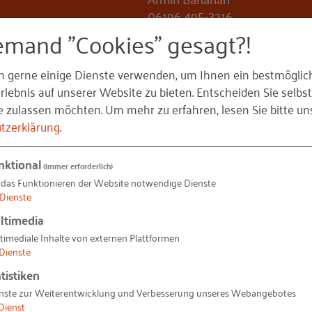
06196 495-3216
baharian@rkw.de
emand "Cookies" gesagt?!
Industrie- und Handelskamme
n gerne einige Dienste verwenden, um Ihnen ein bestmöglic
Chemnitz
lebnis auf unserer Website zu bieten. Entscheiden Sie selbst
Franca Heß
e zulassen möchten.
Um mehr zu erfahren, lesen Sie bitte un
037169001310
tzerklärung
.
franca.hess@chemnitz.ihk.de
nktional
(immer erforderlich)
 das Funktionieren der Website notwendige Dienste
Dienste
ltimedia
timediale Inhalte von externen Plattformen
Dienste
tistiken
nste zur Weiterentwicklung und Verbesserung unseres Webangebotes
Dienst