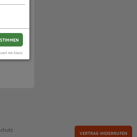
nkten.
STIMMEN
siert mit Klaro!
chutz
VERTRAG WIDERRUFEN