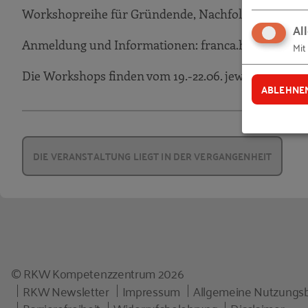
Workshopreihe für Gründende, Nachfolgende & Ju
Al
Anmeldung und Informationen: franca.hess@chemni
Mit
Die Workshops finden vom 19.-22.06. jeweils von 17:0
ABLEHNE
DIE VERANSTALTUNG LIEGT IN DER VERGANGENHEIT
© RKW Kompetenzzentrum 2026
RKW Newsletter
Impressum
Allgemeine Nutzungs