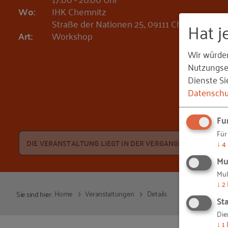
Wo:
IHK Chemnitz
Straße der Nationen 25, 09111 Chemnitz
Hat j
Art:
Workshop
Wir würde
Nutzungser
Dienste Si
Datenschu
Fu
Für
DIE VERANSTALTUNG LIEGT IN DER VERGANGENHEIT
↓
4
Mu
Mul
↓
2
Home
Veranstaltungen
Details
Sie sind hier:
Sta
Die
↓
1