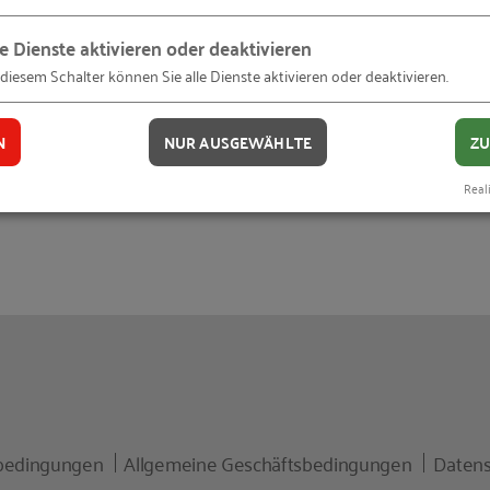
ngunternehmen mit unterschiedlichen Themenschwerpu
le Dienste aktivieren oder deaktivieren
tz.ihk.de
 diesem Schalter können Sie alle Dienste aktivieren oder deaktivieren.
0-20:00 Uhr statt.
N
NUR AUSGEWÄHLTE
ZU
Reali
bedingungen
Allgemeine Geschäftsbedingungen
Datens