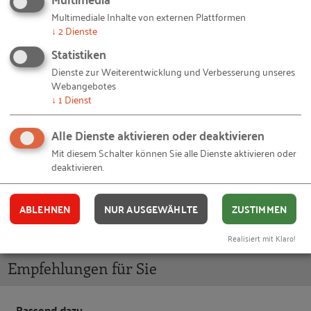
GmbH)
Multimediale Inhalte von externen Plattformen
↓
2
Dienste
Wir freuen uns über Eure Teilnahme.
Statistiken
Dienste zur Weiterentwicklung und Verbesserung unseres
Webangebotes
Zielgruppe
Unterstützerinnen und
↓
1
Dienst
Unterstützer von Gründungen und
Alle Dienste aktivieren oder deaktivieren
Startups
Mit diesem Schalter können Sie alle Dienste aktivieren oder
deaktivieren.
DIE VERANSTALTUNG LIEGT IN DER VERGANGENHEIT
ABLEHNEN
NUR AUSGEWÄHLTE
ZUSTIMMEN
Realisiert mit Klaro!
Empfehlungen für Sie
Passend dazu