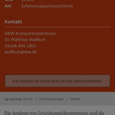
Art:
Erfahrungsaustauschkreis
Kontakt
RKW Kompetenzzentrum
Dr. Matthias Wallisch
06196 495-2821
wallisch@rkw.de
DIE VERANSTALTUNG LIEGT IN DER VERGANGENHEIT
Home
Veranstaltungen
Details
Sie sind hier:
Die Analyse von Gründungsökosystemen und die