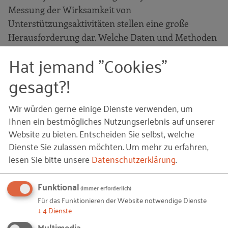
Messung der Wirksamkeit von
Unterstützungsaktivitäten stellen eine große
Herausforderung dar. Welche Daten und Methoden
gibt es? Und inwieweit lässt sich der Impact von
Hat jemand "Cookies"
Fördermaßnahmen tatsächlich abbilden?
gesagt?!
Hierüber sprechen wir in unserem einstündigem
Online-Erfahrungsaustausch der Reihe
Wir würden gerne einige Dienste verwenden, um
„Gründungsökosysteme gestalten“ am
24. Oktober
Ihnen ein bestmögliches Nutzungserlebnis auf unserer
von 14 bis 15 Uhr
.
Website zu bieten. Entscheiden Sie selbst, welche
Dienste Sie zulassen möchten.
Um mehr zu erfahren,
Unsere Experten sind diesmal:
lesen Sie bitte unsere
Datenschutzerklärung
.
Jan-Frederik Thurmann
vom Stifterverband
Funktional
(immer erforderlich)
und
Für das Funktionieren der Website notwendige Dienste
Guido Zinke
vom Institut für Innovation und
↓
4
Dienste
Technik (iit) (VDI/VDE Innovation + Technik
Multimedia