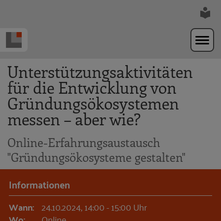
Zur Navigation springen
Zum Hauptinhalt springen
Unterstützungsaktivitäten
für die Entwicklung von
Gründungsökosystemen
messen – aber wie?
Online-Erfahrungsaustausch
"Gründungsökosysteme gestalten"
Informationen
Wann:
24.10.2024, 14:00 - 15:00 Uhr
Wo:
Online