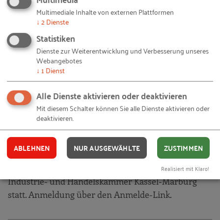
Multimediale Inhalte von externen Plattformen
geschickte Gestaltung der Nachfolge gemindert
↓
2
Dienste
oder - im Einzelfall - vielleicht ganz vermieden
Statistiken
werden?
Dienste zur Weiterentwicklung und Verbesserung unseres
Webangebotes
↓
1
Dienst
Die Weichen für die Zukunft eines Unternehmens
werden maßgeblich auch bei der Gestaltung seines
Alle Dienste aktivieren oder deaktivieren
Testaments gestellt. Im Rahmen dieses Vortrages
Mit diesem Schalter können Sie alle Dienste aktivieren oder
werden Sie die Grundzüge des Erbrechts unter
deaktivieren.
Berücksichtigung der Besonderheiten des
Unternehmertestaments kennenlernen.
ABLEHNEN
NUR AUSGEWÄHLTE
ZUSTIMMEN
Die Veranstaltung findet in den Räumen der
Realisiert mit Klaro!
Industrie- und Handelskammer Kassel-Marburg
statt. Anmeldung über den Anmelde-Link.