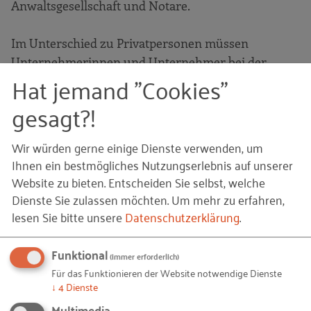
Anwaltsgesellschaft und Notare.
Im Unterschied zu Privatpersonen müssen
Unternehmerinnen und Unternehmer bei der
Hat jemand "Cookies"
Gestaltung ihres Testaments vieles beachten:
gesagt?!
Sind sie durch die Vereinbarungen in den
geltenden Gesellschaftsverträgen in der
Wir würden gerne einige Dienste verwenden, um
Gestaltungsfreiheit eingeschränkt?
Ihnen ein bestmögliches Nutzungserlebnis auf unserer
Wie ist die Interessenlage der anderen
Website zu bieten. Entscheiden Sie selbst, welche
Gesellschafterinnen/Gesellschafter, der eigenen
Dienste Sie zulassen möchten.
Um mehr zu erfahren,
Ehepartner oder der eigenen Abkömmlinge?
lesen Sie bitte unsere
Datenschutzerklärung
.
Welchen Einfluss hat der eheliche Güterstand
auf die Erbfolge und damit auch auf die
Funktional
(immer erforderlich)
Gestaltung und muss man diesen vielleicht
Für das Funktionieren der Website notwendige Dienste
ändern?
↓
4
Dienste
Multimedia
Kann die steuerliche Belastung durch