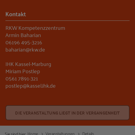
Kontakt
RKW Kompetenzzentrum
Armin Baharian
06196 495-3216
baharian@rkw.de
IHK Kassel-Marburg
Miriam Postlep
0561 7891-321
postlep@kassel.ihk.de
DIE VERANSTALTUNG LIEGT IN DER VERGANGENHEIT
Home
Veranstaltungen
Details
Sie sind hier: