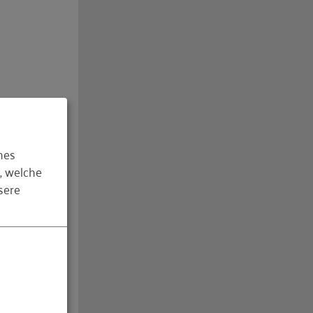
hält sich
hes
gen
, welche
sere