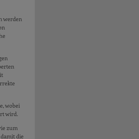
en werden
on
ohe
gen
perten
it
rrekte
e, wobei
t wird.
wie zum
 damit die