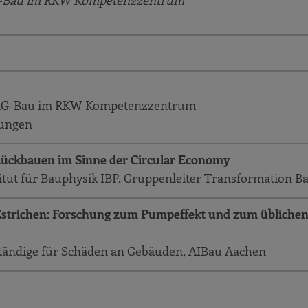
 RG-Bau im RKW Kompetenzzentrum
n, RG-Bau im RKW Kompetenzzentrum
rungen
 Rückbauen im Sinne der Circular Economy
itut für Bauphysik IBP, Gruppenleiter Transformation B
strichen: Forschung zum Pumpeffekt und zum übliche
verständige für Schäden an Gebäuden, AIBau Aachen