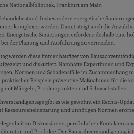
che Nationalbibliothek, Frankfurt am Main
Gebäudebestand. Insbesondere energetische Sanierung
 immer komplexer werden. Damit steigt auch die Anzahl v
en. Energetische Sanierungen erfordern deshalb eine h
er bei der Planung und Ausführung zu vermeiden.
ntag werden diese immer häufiger von Bausachverständi
ufgezeigt und diskutiert. Namhafte Expertinnen und Ex
erungen, Normen und Schadensfälle im Zusammenhang m
 praktischer Beispiele präventive Maßnahmen für die ko
g mit Mängeln, Problempunkten und Schwachstellen.
hverständigentags gibt es wie gewohnt ein Rechts-Updat
auf Ressourceneinsparung und unnötigen Normen erörter
elegenheit zu Diskussionen, persönlichen Kontakten so
literatur und Produkte. Der Bausachverständigentag ist