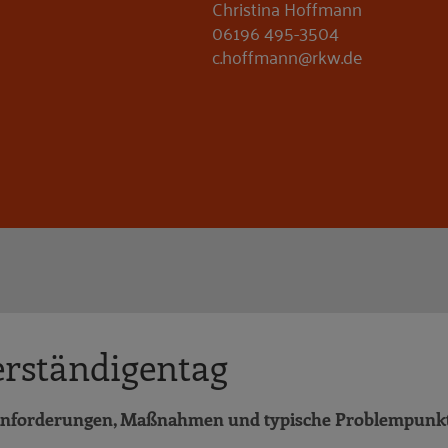
Christina Hoffmann
06196 495-3504
c.hoffmann@rkw.de
erständigentag
– Anforderungen, Maßnahmen und typische Problempunk