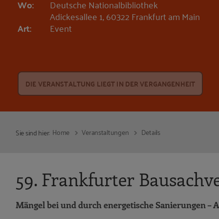
Wo:
Deutsche Nationalbibliothek
Adickesallee 1, 60322 Frankfurt am Main
Art:
Event
DIE VERANSTALTUNG LIEGT IN DER VERGANGENHEIT
Home
Veranstaltungen
Details
Sie sind hier:
59. Frankfurter Bausachv
Mängel bei und durch energetische Sanierungen 