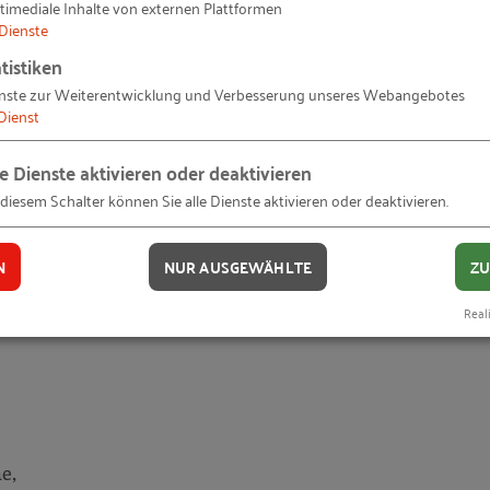
timediale Inhalte von externen Plattformen
eise auf Anfrage.
Dienste
tistiken
nste zur Weiterentwicklung und Verbesserung unseres Webangebotes
Dienst
le Dienste aktivieren oder deaktivieren
 diesem Schalter können Sie alle Dienste aktivieren oder deaktivieren.
N
NUR AUSGEWÄHLTE
ZU
Reali
e,