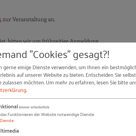
4
zur Veranstaltung an.
ist, bitten wir um frühzeitige Anmeldung.
emand "Cookies" gesagt?!
der VHV Versicherungen. (Aktionscode: VHV. Die VHV be
n gerne einige Dienste verwenden, um Ihnen ein bestmöglic
0 Euro pro Person. Die Bezahlung erfolgt über die gängi
lebnis auf unserer Website zu bieten. Entscheiden Sie selbst
e zulassen möchten.
Um mehr zu erfahren, lesen Sie bitte un
tzerklärung
.
024 möglich. Danach ist der Beitrag in voller Höhe fällig.
nktional
(immer erforderlich)
 das Funktionieren der Website notwendige Dienste
Dienste
ltimedia
ei Architekten- und Ingenieurkammern als