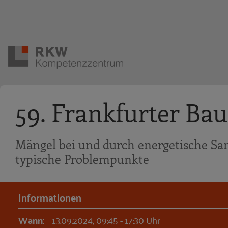
Zur Navigation springen
Zum Hauptinhalt springen
59. Frankfurter Ba
Mängel bei und durch energetische S
typische Problempunkte
Informationen
Wann:
13.09.2024, 09:45 - 17:30 Uhr