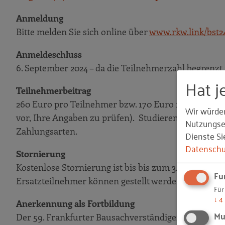
Anmeldung
Bitte melden Sie sich online über
www.rkw.link/bst2
Anmeldeschluss
6. September 2024 – da die Teilnehmerzahl begrenzt 
Hat j
Teilnehmerbeitrag
260 Euro pro Teilnehmer bzw. 170 Euro für Kunden 
Wir würde
vor, Ihre Angaben zu prüfen). Studierende zahlen 5
Nutzungser
Zahlungsarten.
Dienste Si
Datenschu
Stornierung
Kostenlose Stornierung ist bis bis zum 3. September 2
Fu
Ersatzteilnehmer können gestellt werden.
Für
↓
4
Anerkennung als Fortbildung
Mu
Der 59. Frankfurter Bausachverständigentag wird b