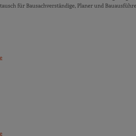
stausch für Bausachverständige, Planer und Bauausführ
e
e