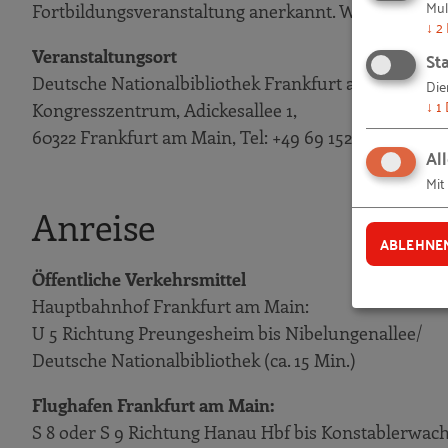
Mul
Fortbildungsveranstaltung anerkannt. Weitere Hinw
↓
2
Sta
Veranstaltungsort
Deutsche Nationalbibliothek Frankfurt am Main,
Die
↓
1
Kongresszentrum, Adickesallee 1,
60322 Frankfurt am Main, Tel: +49 69 15250
Al
Mit
Anreise
ABLEHNE
Öffentliche Verkehrsmittel
Hauptbahnhof Frankfurt am Main:
U 5 Richtung Preungesheim bis Nibelungenallee/
Deutsche Nationalbibliothek (ca. 15 Min.)
Flughafen Frankfurt am Main:
S 8 oder S 9 Richtung Hanau Hbf bis Konstablerwach