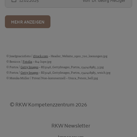
MEHR ANZEIGEN
© JoseIgnacioSoto /
iStock.com
– Header_Website_2920_720_loesungen.jpg
Bildquellen und Copyright-Hinweise
© Benicce /
Fotolia
– 614-lupe.jpg
© Portra /
Getty Images
– RS3246_GettyImages_Portra_1342418985_3.jpg
© Portra /
Getty Images
– RS3246_GettyImages_Portra_1342418985_weich.jpg
© Monika Müller / Privat/Non-kommerziell – Unica_Peters_hell.jpg
© RKW Kompetenzzentrum 2026
RKW Newsletter
Impressum