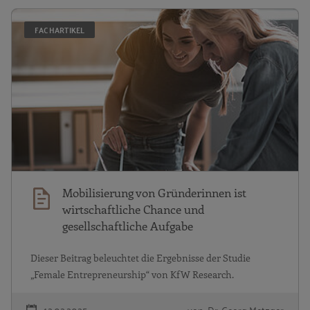
Mo
FACHARTIKEL
Mobilisierung von Gründerinnen ist
wirtschaftliche Chance und
gesellschaftliche Aufgabe
Dieser Beitrag beleuchtet die Ergebnisse der Studie
„Female Entrepreneurship“ von KfW Research.
12.02.2025
von Dr. Georg Metzger