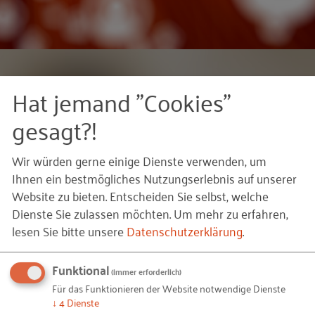
Hat jemand "Cookies"
gesagt?!
"Um Frauen zur Gründung zu
motivieren, braucht es vielfältige
Wir würden gerne einige Dienste verwenden, um
Vorbilder, die einen authentischen
Ihnen ein bestmögliches Nutzungserlebnis auf unserer
Website zu bieten. Entscheiden Sie selbst, welche
Einblick geben und inspirieren. Eine
Dienste Sie zulassen möchten.
Um mehr zu erfahren,
Beratung, die die Lebensumstände von
lesen Sie bitte unsere
Datenschutzerklärung
.
Frauen berücksichtigt, trägt dazu bei,
dass mehr Gründerinnen ihr Potenzial
Funktional
(immer erforderlich)
für Wirtschaft und Gesellschaft
Für das Funktionieren der Website notwendige Dienste
↓
4
Dienste
entfalten.