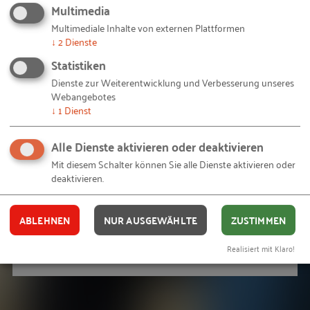
Multimedia
Multimediale Inhalte von externen Plattformen
Unica Peters ist Geschäftsführerin und
↓
2
Dienste
Vorständin bei jumpp – Ihr Sprungbrett
Statistiken
Dienste zur Weiterentwicklung und Verbesserung unseres
in die Selbständigkeit, Frauenbetriebe e.
Webangebotes
V. "
↓
1
Dienst
Alle Dienste aktivieren oder deaktivieren
Mit diesem Schalter können Sie alle Dienste aktivieren oder
deaktivieren.
ABLEHNEN
NUR AUSGEWÄHLTE
ZUSTIMMEN
Unica Peters ist Geschäftsführerin und Vorständin bei jumpp – Ihr
Realisiert mit Klaro!
Sprungbrett in die Selbständigkeit, Frauenbetriebe e. V.