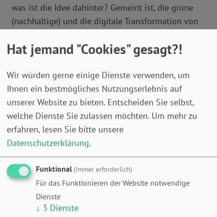
was ist die Idee dahinter? Gemeint ist, die grüne
(nachhaltige) und die digitale Transformation von
Wirtschaft und Gesellschaft gemeinsam zu denken
Hat jemand "Cookies" gesagt?!
und voranzutreiben.
Handlungsfelder und Herausforderungen der Twin
Wir würden gerne einige Dienste verwenden, um
Transition
Ihnen ein bestmögliches Nutzungserlebnis auf
unserer Website zu bieten. Entscheiden Sie selbst,
Doch wie können Unternehmen die Potenziale
welche Dienste Sie zulassen möchten.
Um mehr zu
digitaler Technologien für die grüne
erfahren, lesen Sie bitte unsere
Transformation geschickt nutzen? Die
Datenschutzerklärung
.
Handlungsfelder für KMU in der Twin Transition
und die Liste an Technologien, die hier eine Rolle
Funktional
(immer erforderlich)
spielen können scheinen schier unendlich. Über
Für das Funktionieren der Website notwendige
alle Wirtschaftssektoren hinweg hat die
Dienste
Digitalisierung das Potenzial den Energie- und
↓
3
Dienste
Ressourcenverbrauch und damit auch Kosten zu